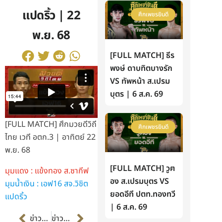
แปดริ้ว | 22
ศึกเพชรยินดี
พ.ย. 68
[FULL MATCH] ธีร
พงษ์ ดาบทิตบางรัก
VS ทัพหน้า ส.เปรม
บุตร | 6 ส.ค. 69
[FULL MATCH] ศึกมวยดีวิถี
ศึกเพชรยินดี
ไทย เวที อตก.3 | อาทิตย์ 22
พ.ย. 68
[FULL MATCH] วูฅ
มุมแดง : แข้งทอง ส.ซากีฟ
อง ส.เปรมบุตร VS
มุมน้ำเงิน : เอฟ16 สจ.วิชิต
ยอดอีที ปตท.ทองทวี
แปดริ้ว
| 6 ส.ค. 69
Prev
Next
ข่าวก่อนหน้า
ข่าวต่อไป