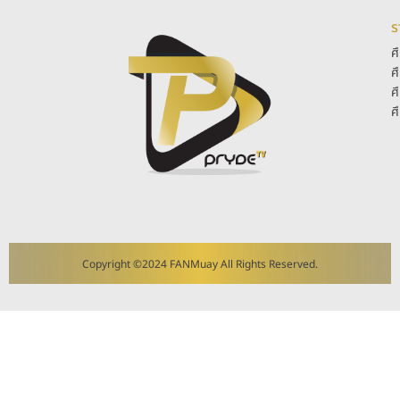
ร
ศ
ศ
ศ
ศ
Copyright ©2024 FANMuay All Rights Reserved.