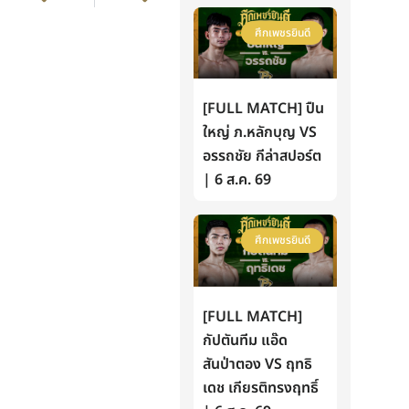
ศึกเพชรยินดี
[FULL MATCH] ปืน
ใหญ่ ภ.หลักบุญ VS
อรรถชัย กีล่าสปอร์ต
| 6 ส.ค. 69
ศึกเพชรยินดี
[FULL MATCH]
กัปตันทีม แอ๊ด
สันป่าตอง VS ฤทธิ
เดช เกียรติทรงฤทธิ์