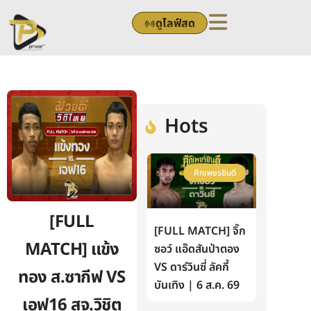
Skip
ดูไลฟ์สด
to
content
Hots
ศึกเพชรยินดี
[FULL
[FULL MATCH] จิ๊ก
MATCH] แข้ง
ซอว์ แอ๊ดสันป่าตอง
VS ดาร์วินซี่ ลัคกี้
ทอง ส.ซากีฟ VS
บันเทิง | 6 ส.ค. 69
เอฟ16 สจ.วิชิต