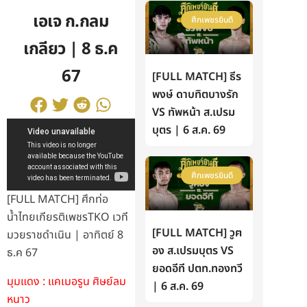
เอเจ ก.กลม
ศึกเพชรยินดี
เกลียว | 8 ธ.ค
67
[FULL MATCH] ธีร
พงษ์ ดาบทิตบางรัก
VS ทัพหน้า ส.เปรม
บุตร | 6 ส.ค. 69
ศึกเพชรยินดี
[FULL MATCH] ศึกท่อ
น้ำไทยเกียรติเพชรTKO เวที
[FULL MATCH] วูฅ
มวยราชดำเนิน | อาทิตย์ 8
อง ส.เปรมบุตร VS
ธ.ค 67
ยอดอีที ปตท.ทองทวี
มุมแดง : แคเมอรูน ศิษย์ลม
| 6 ส.ค. 69
หนาว