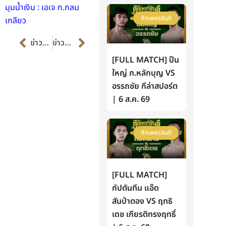
มุมน้ำเงิน : เอเจ ก.กลม
ศึกเพชรยินดี
เกลียว
Prev
Next
ข่าวก่อนหน้า
ข่าวต่อไป
[FULL MATCH] ปืน
ใหญ่ ภ.หลักบุญ VS
อรรถชัย กีล่าสปอร์ต
| 6 ส.ค. 69
ศึกเพชรยินดี
[FULL MATCH]
กัปตันทีม แอ๊ด
สันป่าตอง VS ฤทธิ
เดช เกียรติทรงฤทธิ์