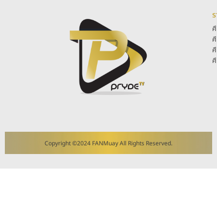
ร
ศ
ศ
ศ
ศ
Copyright ©2024 FANMuay All Rights Reserved.