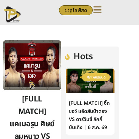
Skip
ดูไลฟ์สด
to
content
Hots
ศึกเพชรยินดี
[FULL
[FULL MATCH] จิ๊ก
MATCH]
ซอว์ แอ๊ดสันป่าตอง
VS ดาร์วินซี่ ลัคกี้
แคเมอรูน ศิษย์
บันเทิง | 6 ส.ค. 69
ลมหนาว VS