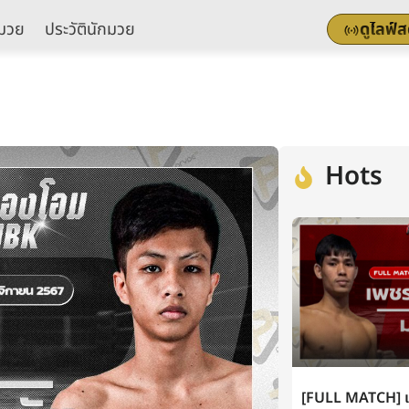
มวย
ประวัตินักมวย
ดูไลฟ์
Hots
[FULL MATCH] เพ