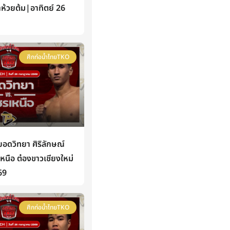
าห้วยต้ม|อาทิตย์ 26
ศึกท่อน้ำไทยTKO
ดวิทยา ศิริลักษณ์
นือ ต๋องขาวเชียงใหม่
69
ศึกท่อน้ำไทยTKO