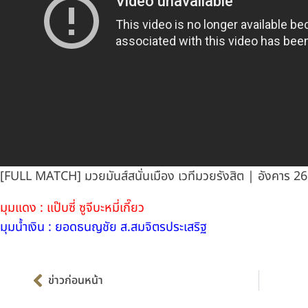
[FULL MATCH] มวยมันส์สนั่นเมือง เวทีมวยรังสิต | อังคาร 2
มุมแดง : แป๊บซี่ ซูจีบะหมี่เกี๊ยว
มุมน้ำเงิน : ยอดธนญชัย ส.สมจิตรประเสริฐ
Prev
ข่าวก่อนหน้า