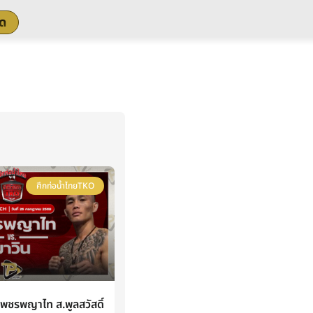
สด
ศึกท่อน้ำไทยTKO
ชรพญาไท ส.พูลสวัสดิ์