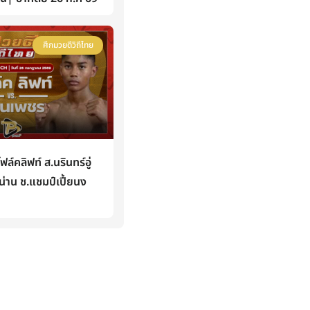
ศึกมวยดีวิถีไทย
คลิฟท์ ส.นรินทร์อู่
่าน ช.แชมป์เปี้ยนง