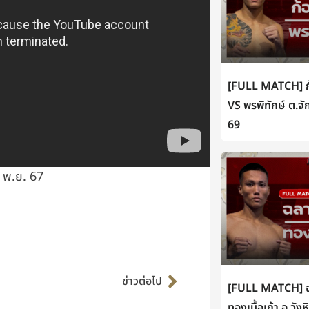
[FULL MATCH] ก้
VS พรพิทักษ์ ต.จั
69
6 พ.ย. 67
Next
ข่าวต่อไป
[FULL MATCH] ฉล
ทองเนื้อเก้า อ.วัง