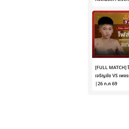
[FULL MATCH] โฟล์
เจริญชัย VS เพชรน
|26 ก.ค 69