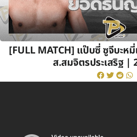
[FULL MATCH] แป๊บซี่ ซูจีบะหมี
ส.สมจิตรประเสริฐ | 