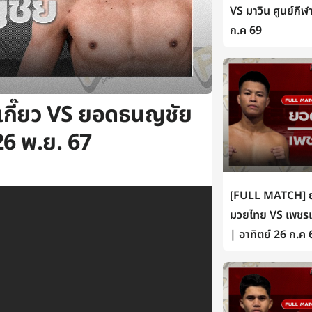
VS มาวิน ศูนย์กีฬ
ก.ค 69
่เกี๊ยว VS ยอดธนญชัย
26 พ.ย. 67
[FULL MATCH] ยอ
มวยไทย VS เพชรเห
| อาทิตย์ 26 ก.ค 