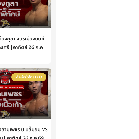
องกุลา จิตรเมืองนนท์
กรศรี |อาทิตย์ 26 ก.ค
ศึกท่อน้ำไทยTKO
ามเพชร ป.ปลื้มยิม VS
หิน| อาทิตย์ 26 ก.ค 69