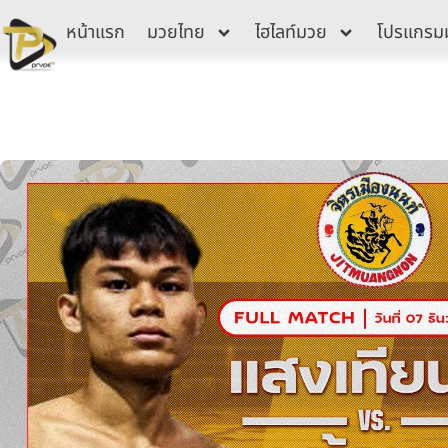
Skip
หน้าแรก
มวยไทย
ไฮไลท์มวย
โปรแกรม
to
content