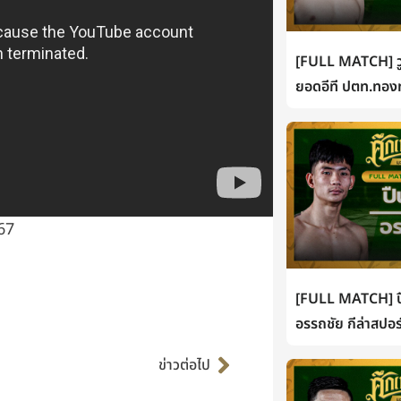
[FULL MATCH] วู
ยอดอีที ปตท.ทองท
 67
[FULL MATCH] ปื
อรรถชัย กีล่าสปอร
Next
ข่าวต่อไป