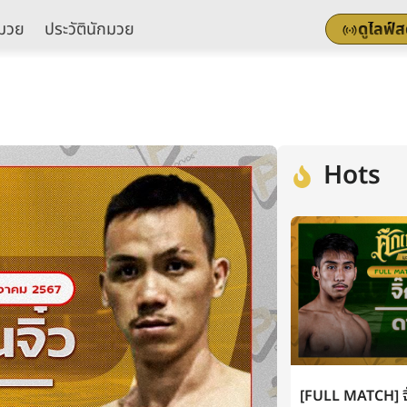
มวย
ประวัตินักมวย
ดูไลฟ์
Hots
[FULL MATCH] จิ๊