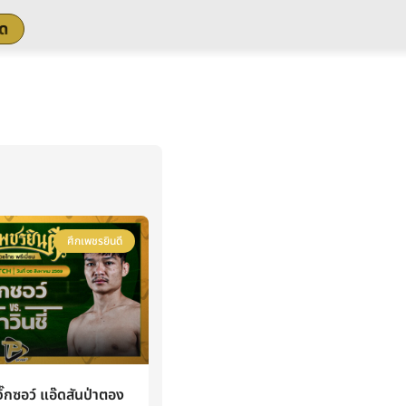
สด
ศึกเพชรยินดี
กซอว์ แอ๊ดสันป่าตอง