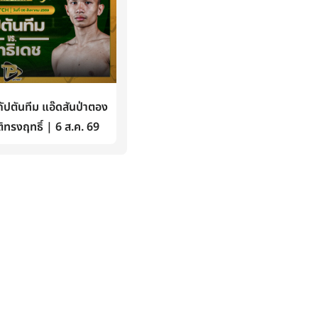
ปตันทีม แอ๊ดสันป่าตอง
ิทรงฤทธิ์ | 6 ส.ค. 69