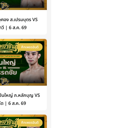
ฅอง ส.เปรมบุตร VS
วี | 6 ส.ค. 69
ศึกเพชรยินดี
นใหญ่ ภ.หลักบุญ VS
์ต | 6 ส.ค. 69
ศึกเพชรยินดี