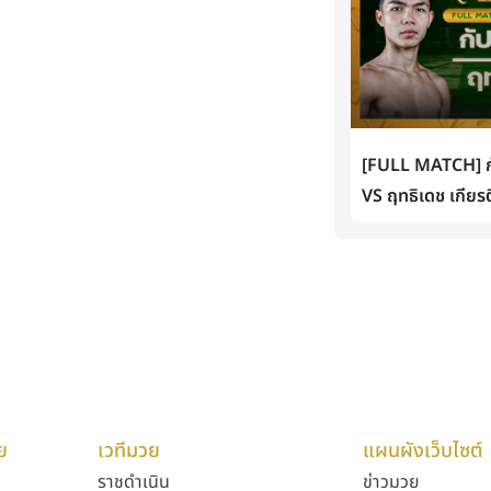
[FULL MATCH] กั
VS ฤทธิเดช เกียรต
ย
เวทีมวย
แผนผังเว็บไซต์
ราชดำเนิน
ข่าวมวย