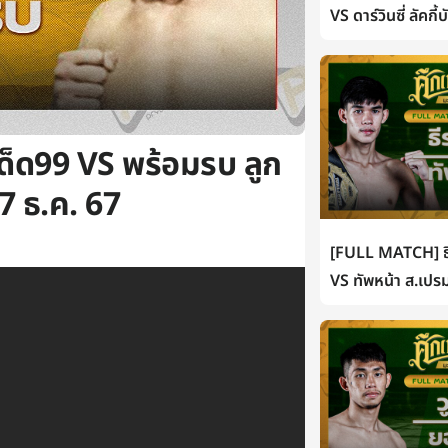
VS ดาร์วินซี่ ลัคกี
ด็ด99 VS พร้อมรบ ลูก
7 ธ.ค. 67
[FULL MATCH] ธี
VS ทัพหน้า ส.เปรม