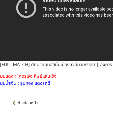
[FULL MATCH] ศึกมวยมันส์สนั่นเมือง เวทีมวยรังสิต | อังคาร 
มุมแดง : โคตรเจ๋ง ศิษย์แสนเชิง
มุมน้ำเงิน : ธูปทอง แดงรถดี
Prev
ข่าวก่อนหน้า