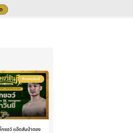
สด
ศึกเพชรยินดี
กซอว์ แอ๊ดสันป่าตอง