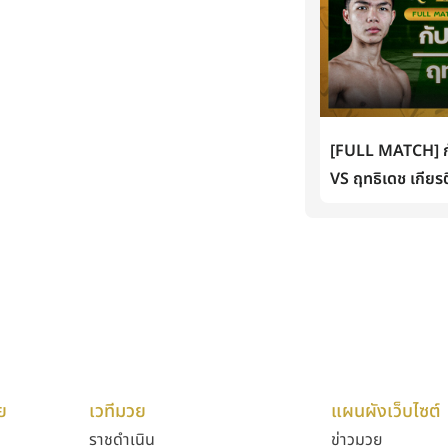
[FULL MATCH] กั
VS ฤทธิเดช เกียรต
ย
เวทีมวย
แผนผังเว็บไซต์
ราชดำเนิน
ข่าวมวย