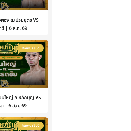
ฅอง ส.เปรมบุตร VS
วี | 6 ส.ค. 69
ศึกเพชรยินดี
นใหญ่ ภ.หลักบุญ VS
์ต | 6 ส.ค. 69
ศึกเพชรยินดี