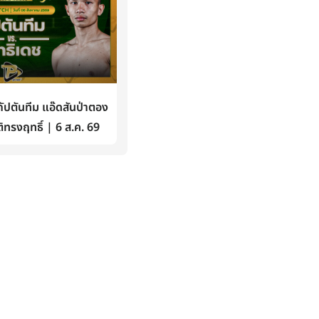
ปตันทีม แอ๊ดสันป่าตอง
ิทรงฤทธิ์ | 6 ส.ค. 69