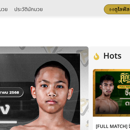
มวย
ประวัตินักมวย
ดูไลฟ์
Hots
[FULL MATCH] จิ๊