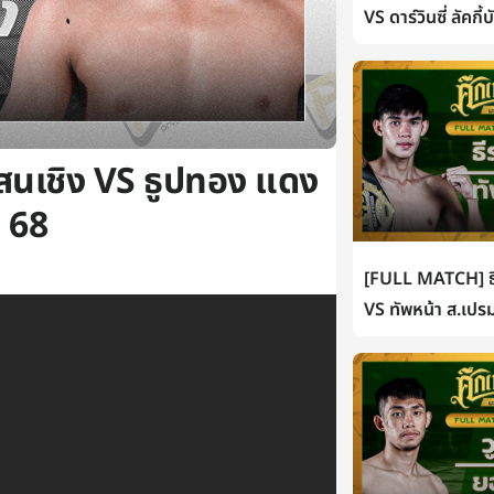
VS ดาร์วินซี่ ลัคกี
สนเชิง VS ธูปทอง แดง
. 68
[FULL MATCH] ธี
VS ทัพหน้า ส.เปรม