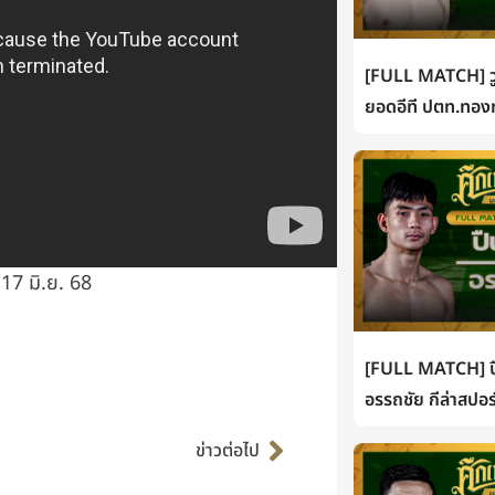
[FULL MATCH] วู
ยอดอีที ปตท.ทองท
17 มิ.ย. 68
[FULL MATCH] ปื
อรรถชัย กีล่าสปอร
Next
ข่าวต่อไป