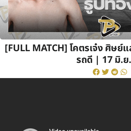
[FULL MATCH] โคตรเจ๋ง ศิษย์แ
รถดี | 17 มิ.ย