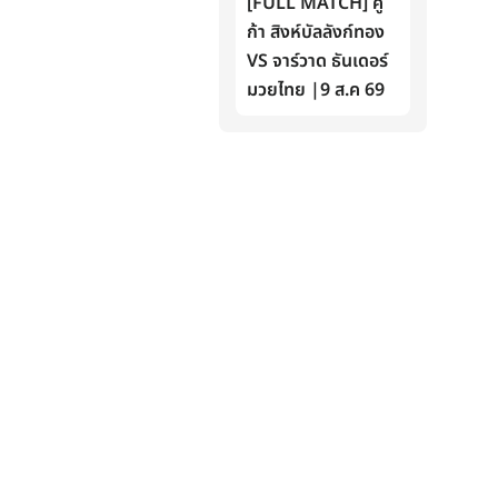
[FULL MATCH] คู
ก้า สิงห์บัลลังก์ทอง
VS จาร์วาด ธันเดอร์
มวยไทย |9 ส.ค 69