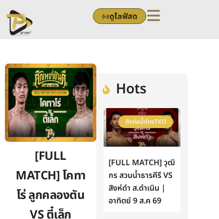
Skip
ดูไลฟ์สด
to
content
Hots
ศึกท่อน้ำไทยTKO
[FULL
[FULL MATCH] วุฒิ
MATCH] โคทา
กร สวนน้ำธารคีรี VS
สิงห์ดำ ส.ดำเนิน |
โร่ ลูกคลองตัน
อาทิตย์ 9 ส.ค 69
VS ตี๋เล็ก