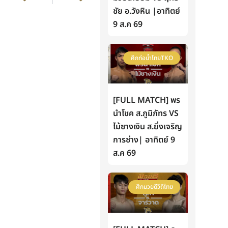
ชัย อ.วังหิน |อาทิตย์
9 ส.ค 69
ศึกท่อน้ำไทยTKO
[FULL MATCH] พร
นำโชค ส.ภูมิภัทร VS
ไม้ซางเงิน ส.ยิ่งเจริญ
การช่าง| อาทิตย์ 9
ส.ค 69
ศึกมวยดีวิถีไทย