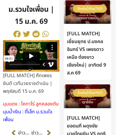
ม.รวมใจเพื่อน |
ศึกท่อน้ำไทยTKO
15 ม.ค. 69
[FULL MATCH]
เยี่ยมยุทธ ป.มงคล
อินทร์ VS เพชรดาว
เหนือ ต๋องขาว
เชียงใหม่| อาทิตย์ 9
ส.ค 69
[FULL MATCH] ศึกเพชร
ยินดี เวทีมวยราชดำเนิน |
พฤหัสบดี 15 ม.ค. 69
ศึกท่อน้ำไทยTKO
มุมแดง : โคทาโร่ ลูกคลองตัน
มุมน้ำเงิน : ตี๋เล็ก ม.รวมใจ
[FULL MATCH]
เพื่อน
ยอดนที ผดุงชัย
Prev
Next
ข่าวก่อนหน้า
ข่าวต่อไป
มวยไทยยิม VS ฤทธิ