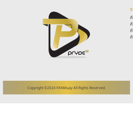
ร
ศ
ศ
ศ
ศ
Copyright ©2024 FANMuay All Rights Reserved.