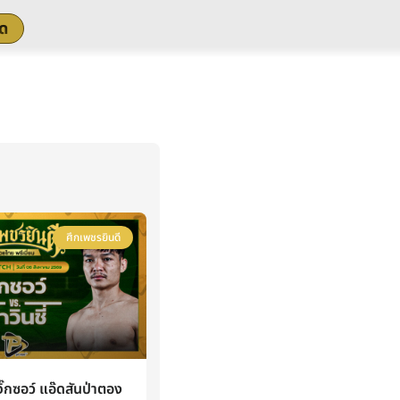
สด
ศึกเพชรยินดี
กซอว์ แอ๊ดสันป่าตอง