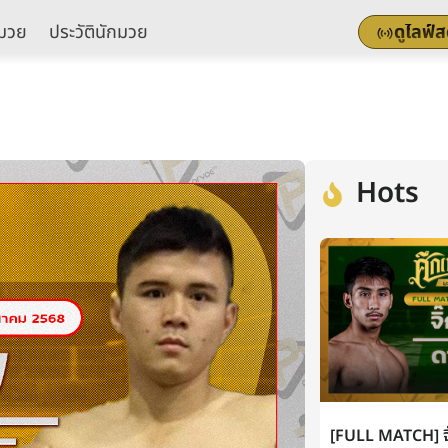
มวย
ประวัตินักมวย
ดูไลฟ์
Hots
[FULL MATCH] จิ๊