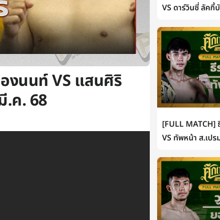
VS ดาร์วินซี่ ลัคกี
องนนท์ VS แสนศิริ
มี.ค. 68
[FULL MATCH] ธี
VS ทัพหน้า ส.เปรม