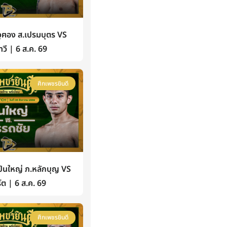
ฅอง ส.เปรมบุตร VS
วี | 6 ส.ค. 69
ศึกเพชรยินดี
นใหญ่ ภ.หลักบุญ VS
์ต | 6 ส.ค. 69
ศึกเพชรยินดี