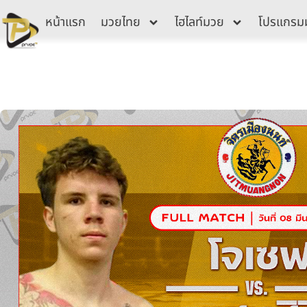
Skip
หน้าแรก
มวยไทย
ไฮไลท์มวย
โปรแกรม
to
content