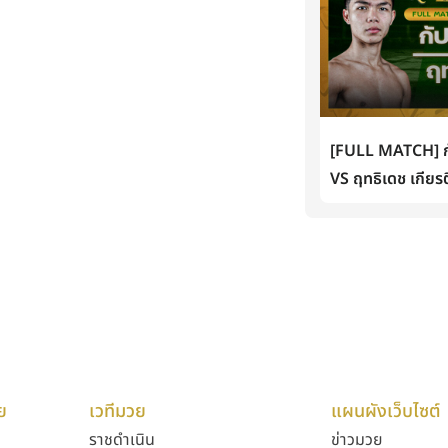
[FULL MATCH] กั
VS ฤทธิเดช เกียรต
ย
เวทีมวย
แผนผังเว็บไซต์
ราชดำเนิน
ข่าวมวย