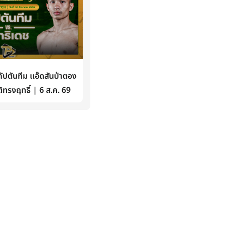
ปตันทีม แอ๊ดสันป่าตอง
ิทรงฤทธิ์ | 6 ส.ค. 69