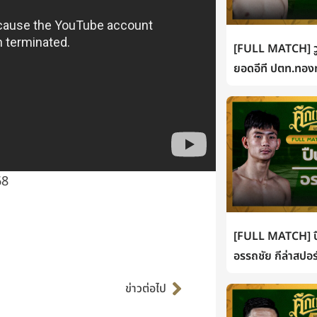
[FULL MATCH] วู
ยอดอีที ปตท.ทองท
68
[FULL MATCH] ปื
อรรถชัย กีล่าสปอร
Next
ข่าวต่อไป