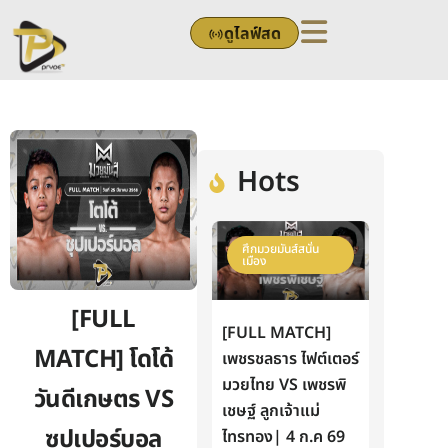
Skip
ดูไลฟ์สด
to
content
Hots
ศึกมวยมันส์สนั่น
เมือง
[FULL
[FULL MATCH]
MATCH] โดโด้
เพชรชลธาร ไฟต์เตอร์
มวยไทย VS เพชรพิ
วันดีเกษตร VS
เชษฐ์ ลูกเจ้าแม่
ซุปเปอร์บอล
ไทรทอง| 4 ก.ค 69