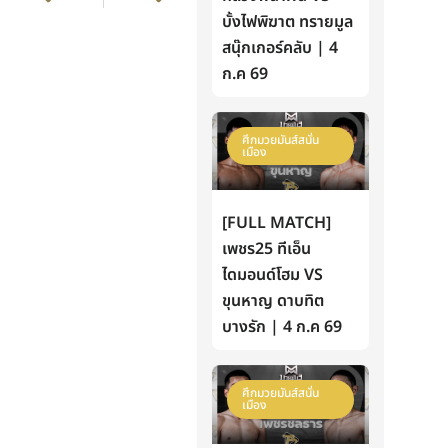
บั้งไฟพิฆาต ทรายมูล
สนุ๊กเกอร์คลับ | 4
ก.ค 69
ศึกมวยมันส์สนั่น
เมือง
[FULL MATCH]
เพชร25 ทีเอ็น
ไดมอนด์โฮม VS
ขุนหาญ ดาบทิต
บางรัก | 4 ก.ค 69
ศึกมวยมันส์สนั่น
เมือง