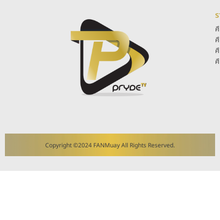
ร
ศ
ศ
ศ
ศ
Copyright ©2024 FANMuay All Rights Reserved.