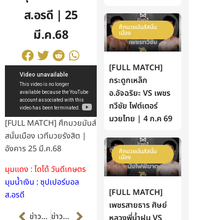
ส.อรดี | 25
ศึกมวยมันส์สนั่น
มี.ค.68
เมือง
[FULL MATCH]
กระดูกเหล็ก
อ.อัจฉริยะ VS เพชร
ทวีชัย ไฟต์เตอร์
มวยไทย | 4 ก.ค 69
[FULL MATCH] ศึกมวยมันส์
สนั่นเมือง เวทีมวยรังสิต |
อังคาร 25 มี.ค.68
ศึกมวยมันส์สนั่น
เมือง
มุมแดง : โดโด้ วันดีเกษตร
มุมน้ำเงิน : ซุปเปอร์บอล
[FULL MATCH]
ส.อรดี
เพชรสายธาร ศิษย์
Prev
Next
ข่าวก่อนหน้า
ข่าวต่อไป
หลวงพี่น้ำฝน VS