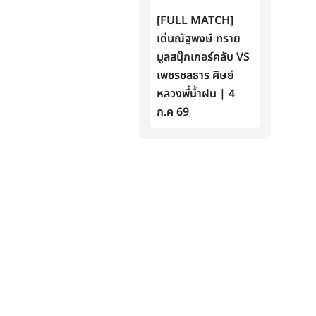
[FULL MATCH]
เด่นณัฐพงษ์ ทราย
มูลสนุ๊กเกอร์คลับ VS
เพชรชลธาร ศิษย์
หลวงพี่น้ำฝน | 4
ก.ค 69