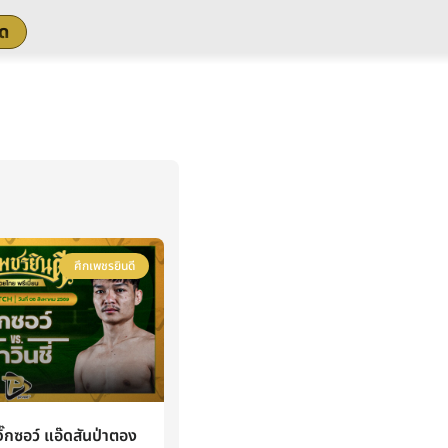
สด
ศึกเพชรยินดี
กซอว์ แอ๊ดสันป่าตอง