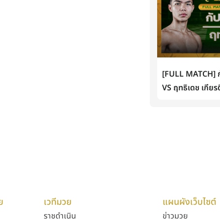
[FULL MATCH] กั
VS ฤทธิเดช เกียรต
ย
เวทีมวย
แผนผังเว็บไซต์
ราชดำเนิน
ข่าวมวย