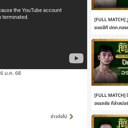
[FULL MATCH] วู
ยอดอีที ปตท.ทองท
6 ม.ค. 68
[FULL MATCH] ปื
อรรถชัย กีล่าสปอร
Next
ข่าวต่อไป