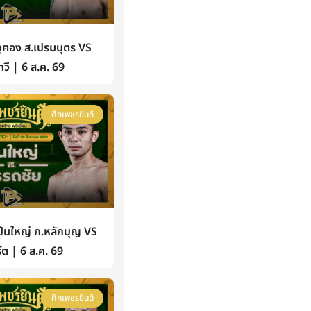
ฅอง ส.เปรมบุตร VS
วี | 6 ส.ค. 69
ศึกเพชรยินดี
นใหญ่ ภ.หลักบุญ VS
์ต | 6 ส.ค. 69
ศึกเพชรยินดี