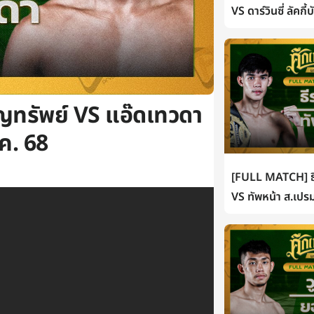
VS ดาร์วินซี่ ลัคกี
ิญทรัพย์ VS แอ๊ดเทวดา
.ค. 68
[FULL MATCH] ธี
VS ทัพหน้า ส.เปรม