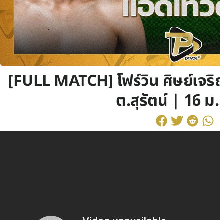
[FULL MATCH] โฟร์วิน ศิษย์เจร
ต.สุรัตน์ | 16 ม