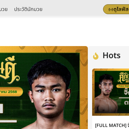
มวย
ประวัตินักมวย
ดูไลฟ์
Hots
[FULL MATCH] จิ๊