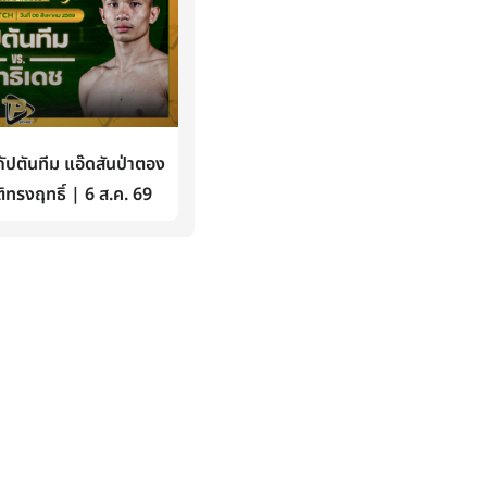
ปตันทีม แอ๊ดสันป่าตอง
ิทรงฤทธิ์ | 6 ส.ค. 69