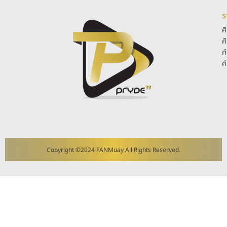
ร
ศ
ศ
ศ
ศ
Copyright ©2024 FANMuay All Rights Reserved.