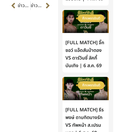
Prev
Next
ข่าวก่อนหน้า
ข่าวต่อไป
ศึกเพชรยินดี
[FULL MATCH] จิ๊ก
ซอว์ แอ๊ดสันป่าตอง
VS ดาร์วินซี่ ลัคกี้
บันเทิง | 6 ส.ค. 69
ศึกเพชรยินดี
[FULL MATCH] ธีร
พงษ์ ดาบทิตบางรัก
VS ทัพหน้า ส.เปรม