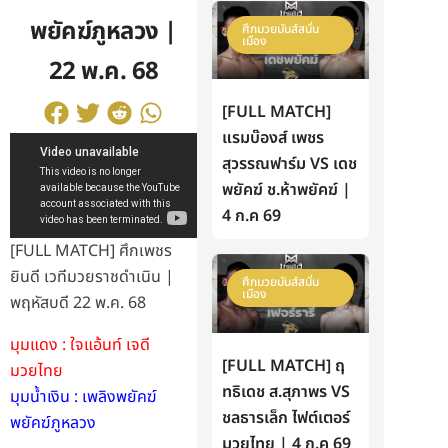
พยัคฆ์ภูหลวง |
ศึกมวยมันส์สนั่น
เมือง
22 พ.ค. 68
[FULL MATCH]
แรมบ๊องส์ เพชร
สุวรรณฟาร์ม VS เดช
พยัคฆ์ ช.ห้าพยัคฆ์ |
4 ก.ค 69
[FULL MATCH] ศึกเพชร
ยินดี เวทีมวยราชดำเนิน |
ศึกมวยมันส์สนั่น
เมือง
พฤหัสบดี 22 พ.ค. 68
มุมแดง : ใจแอ้นท์ เจดี
[FULL MATCH] ฤ
มวยไทย
ทธิเดช ส.สุภาพร VS
มุมน้ำเงิน : เพลิงพยัคฆ์
ชลธารเล็ก ไฟต์เตอร์
พยัคฆ์ภูหลวง
มวยไทย | 4 ก.ค 69