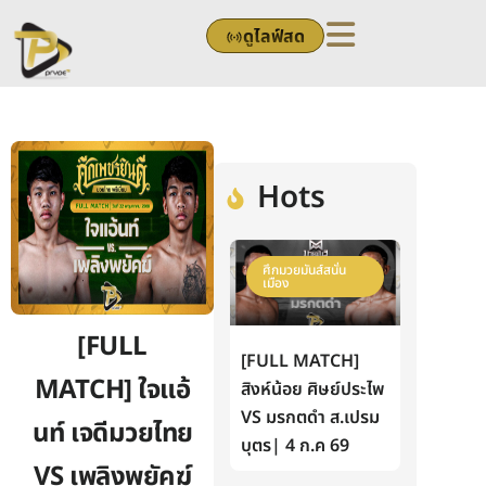
Skip
ดูไลฟ์สด
to
content
Hots
ศึกมวยมันส์สนั่น
เมือง
[FULL
[FULL MATCH]
MATCH] ใจแอ้
สิงห์น้อย ศิษย์ประไพ
VS มรกตดำ ส.เปรม
นท์ เจดีมวยไทย
บุตร| 4 ก.ค 69
VS เพลิงพยัคฆ์