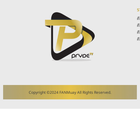
ร
ศ
ศ
ศ
ศ
Copyright ©2024 FANMuay All Rights Reserved.