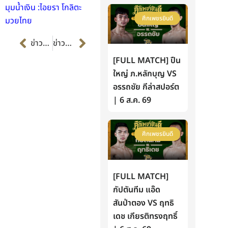
มุมน้ำเงิน :ไอยรา โกลิตะ
ศึกเพชรยินดี
มวยไทย
Prev
Next
ข่าวก่อนหน้า
ข่าวต่อไป
[FULL MATCH] ปืน
ใหญ่ ภ.หลักบุญ VS
อรรถชัย กีล่าสปอร์ต
| 6 ส.ค. 69
ศึกเพชรยินดี
[FULL MATCH]
กัปตันทีม แอ๊ด
สันป่าตอง VS ฤทธิ
เดช เกียรติทรงฤทธิ์