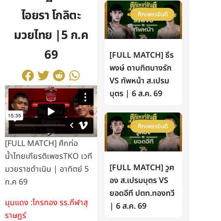
ไอยรา โกลิตะ
ศึกเพชรยินดี
มวยไทย |5 ก.ค
69
[FULL MATCH] ธีร
พงษ์ ดาบทิตบางรัก
VS ทัพหน้า ส.เปรม
บุตร | 6 ส.ค. 69
ศึกเพชรยินดี
[FULL MATCH] ศึกท่อ
น้ำไทยเกียรติเพชรTKO เวที
[FULL MATCH] วูฅ
มวยราชดำเนิน | อาทิตย์ 5
อง ส.เปรมบุตร VS
ก.ค 69
ยอดอีที ปตท.ทองทวี
มุมแดง :ไกรทอง รร.กีฬาสุ
| 6 ส.ค. 69
ราษฏร์