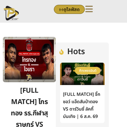
Skip
ดูไลฟ์สด
to
content
Hots
ศึกเพชรยินดี
[FULL
[FULL MATCH] จิ๊ก
MATCH] ไกร
ซอว์ แอ๊ดสันป่าตอง
VS ดาร์วินซี่ ลัคกี้
ทอง รร.กีฬาสุ
บันเทิง | 6 ส.ค. 69
ราษฏร์ VS