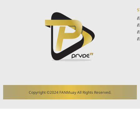
ร
ศ
ศ
ศ
ศ
Copyright ©2024 FANMuay All Rights Reserved.