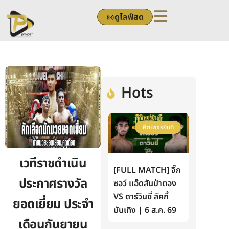
Skip
ดูไลฟ์สด
to
content
Hots
ศึกเพชรยินดี
เวทีราชดำเนิน
[FULL MATCH] จิ๊ก
ประกาศรางวัล
ซอว์ แอ๊ดสันป่าตอง
VS ดาร์วินซี่ ลัคกี้
ยอดเยี่ยม ประจำ
บันเทิง | 6 ส.ค. 69
เดือนกันยายน