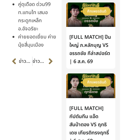
คู่ดุเดือด ด่วน99
ศึกเพชรยินดี
ท.แทนไท เสมอ
กระดูกเหล็ก
อ.อัจฉริยะ
ค่ายยอดเยี่ยม ค่าย
[FULL MATCH] ปืน
นุ้ยสี่มุมเมือง
ใหญ่ ภ.หลักบุญ VS
อรรถชัย กีล่าสปอร์ต
Prev
Next
ข่าวก่อนหน้า
ข่าวต่อไป
| 6 ส.ค. 69
ศึกเพชรยินดี
[FULL MATCH]
กัปตันทีม แอ๊ด
สันป่าตอง VS ฤทธิ
เดช เกียรติทรงฤทธิ์