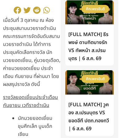
ศึกเพชรยินดี
เมื่อวันที่ 3 ตุลาคม ณ ห้อง
ประชุมสนามมวยราชดำเนิน
[FULL MATCH] ธีร
คณะกรรมการจัดอันดับสนาม
พงษ์ ดาบทิตบางรัก
มวยราชดำเนิน ได้ทำการ
VS ทัพหน้า ส.เปรม
ประชุมคัดเลือกรางวัล นัก
บุตร | 6 ส.ค. 69
มวยยอดเยี่ยม, คู่มวยดุเดือด,
ค่ายมวยยอดเยี่ยม ประจำ
เดือน กันยายน ที่ผ่านมา โดย
ศึกเพชรยินดี
ผลสรุปรางวัล ดังนี้
รางวัลยอดเยี่ยมประจำเดือน
[FULL MATCH] วูฅ
กันยายน เวทีราชดำเนิน
อง ส.เปรมบุตร VS
นักมวยยอดเยี่ยม
ยอดอีที ปตท.ทองทวี
ขุนศึกเล็ก บูมเด็ก
| 6 ส.ค. 69
เซียน