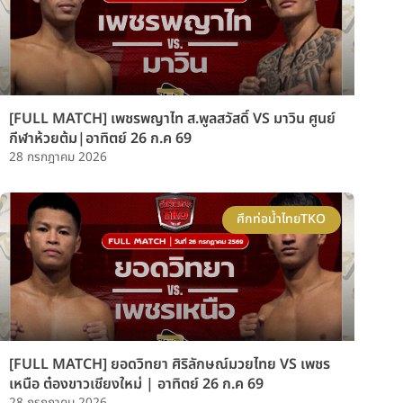
[FULL MATCH] เพชรพญาไท ส.พูลสวัสดิ์ VS มาวิน ศูนย์
กีฬาห้วยต้ม|อาทิตย์ 26 ก.ค 69
28 กรกฎาคม 2026
ศึกท่อน้ำไทยTKO
[FULL MATCH] ยอดวิทยา ศิริลักษณ์มวยไทย VS เพชร
เหนือ ต๋องขาวเชียงใหม่ | อาทิตย์ 26 ก.ค 69