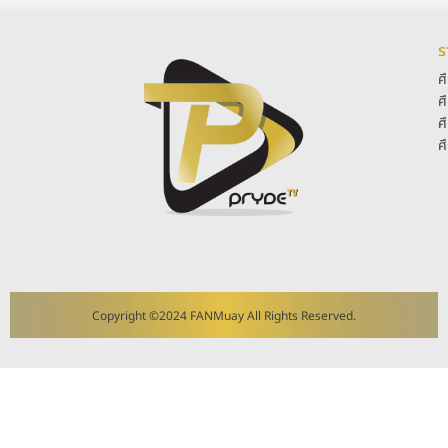
ร
ศ
ศ
ศ
ศ
Copyright ©2024 FANMuay All Rights Reserved.