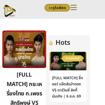
Skip
ดูไลฟ์สด
to
content
Hots
ศึกเพชรยินดี
[FULL
[FULL MATCH] จิ๊ก
MATCH] กระเห
ซอว์ แอ๊ดสันป่าตอง
VS ดาร์วินซี่ ลัคกี้
รี่ยงไทย ก.เพชร
บันเทิง | 6 ส.ค. 69
สิทธิพงษ์ VS