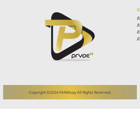
ร
ศ
ศ
ศ
ศ
Copyright ©2024 FANMuay All Rights Reserved.