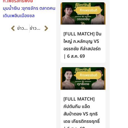
ก.เพชรสิทธิพงษ์
มุมน้ำเงิน :ยุทธจักร ตลาดคน
ศึกเพชรยินดี
เดินเพลินเมืองชล
Prev
Next
ข่าวก่อนหน้า
ข่าวต่อไป
[FULL MATCH] ปืน
ใหญ่ ภ.หลักบุญ VS
อรรถชัย กีล่าสปอร์ต
| 6 ส.ค. 69
ศึกเพชรยินดี
[FULL MATCH]
กัปตันทีม แอ๊ด
สันป่าตอง VS ฤทธิ
เดช เกียรติทรงฤทธิ์