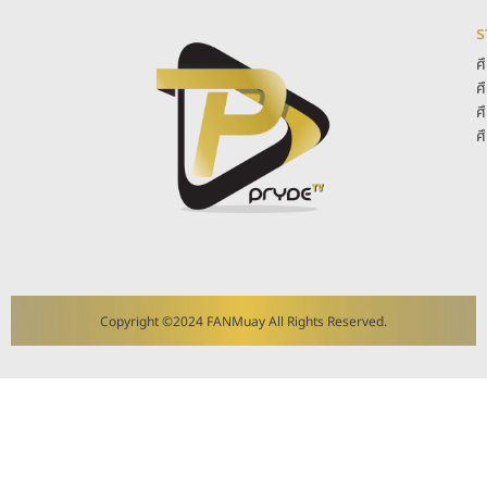
ร
ศ
ศ
ศ
ศ
Copyright ©2024 FANMuay All Rights Reserved.