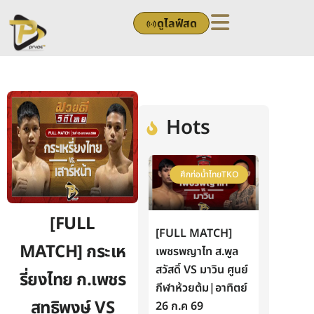
Skip
ดูไลฟ์สด
to
content
Hots
ศึกท่อน้ำไทยTKO
[FULL
[FULL MATCH]
MATCH] กระเห
เพชรพญาไท ส.พูล
สวัสดิ์ VS มาวิน ศูนย์
รี่ยงไทย ก.เพชร
กีฬาห้วยต้ม|อาทิตย์
สุทธิพงษ์ VS
26 ก.ค 69