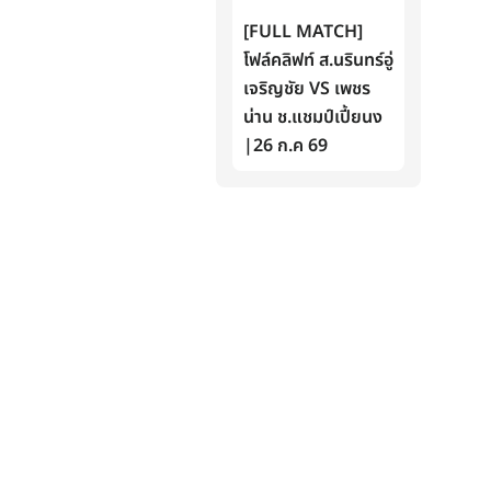
[FULL MATCH]
โฟล์คลิฟท์ ส.นรินทร์อู่
เจริญชัย VS เพชร
น่าน ช.แชมป์เปี้ยนง
|26 ก.ค 69