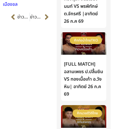
เมืองชล
นนท์ VS พรพิทักษ์
Prev
Next
ต.จักรศรี |อาทิตย์
ข่าวก่อนหน้า
ข่าวต่อไป
26 ก.ค 69
ศึกท่อน้ำไทยTKO
[FULL MATCH]
ฉลามเพชร ป.ปลื้มยิม
VS ทองเนื้อเก้า อ.วัง
หิน| อาทิตย์ 26 ก.ค
69
ศึกมวยดีวิถีไทย