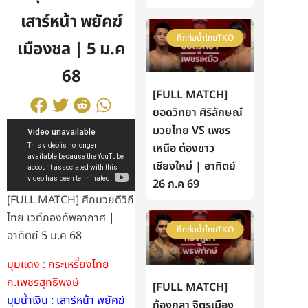
เสาร์หน้า พยัคฆ์
ศึกท่อน้ำไทยTKO
เมืองชล | 5 ม.ค
68
[FULL MATCH]
ยอดวิทยา ศิริลักษณ์
มวยไทย VS เพชร
เหนือ ต๋องขาว
เชียงใหม่ | อาทิตย์
26 ก.ค 69
[FULL MATCH] ศึกมวยดีวิถี
ไทย เวทีกองทัพอากาศ |
ศึกท่อน้ำไทยTKO
อาทิตย์ 5 ม.ค 68
มุมแดง : กระเหรี่ยงไทย
ก.เพชรสุทธิพงษ์
[FULL MATCH]
มุมน้ำเงิน : เสาร์หน้า พยัคฆ์
ก้องกุลา จิตรเมือง