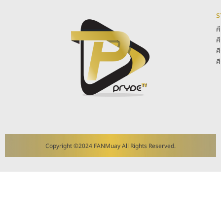
ร
ศ
ศ
ศ
ศ
Copyright ©2024 FANMuay All Rights Reserved.