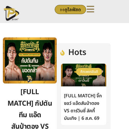
Skip
ดูไลฟ์สด
to
content
Hots
ศึกเพชรยินดี
[FULL
[FULL MATCH] จิ๊ก
MATCH] กัปตัน
ซอว์ แอ๊ดสันป่าตอง
VS ดาร์วินซี่ ลัคกี้
ทีม แอ๊ด
บันเทิง | 6 ส.ค. 69
สันป่าตอง VS