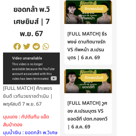
ยอดกล้า พ.วิ
ศึกเพชรยินดี
เศษยิมส์ | 7
พ.ย. 67
[FULL MATCH] ธีร
พงษ์ ดาบทิตบางรัก
VS ทัพหน้า ส.เปรม
บุตร | 6 ส.ค. 69
ศึกเพชรยินดี
[FULL MATCH] ศึกเพชร
ยินดี เวทีมวยราชดำเนิน |
[FULL MATCH] วูฅ
พฤหัสบดี 7 พ.ย. 67
อง ส.เปรมบุตร VS
มุมแดง : กัปตันทีม แอ๊ด
ยอดอีที ปตท.ทองทวี
สันป่าตอง
| 6 ส.ค. 69
มุมน้ำเงิน : ยอดกล้า พ.วิเศษ