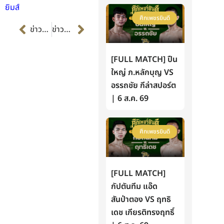
ยิมส์
ศึกเพชรยินดี
Prev
Next
ข่าวก่อนหน้า
ข่าวต่อไป
[FULL MATCH] ปืน
ใหญ่ ภ.หลักบุญ VS
อรรถชัย กีล่าสปอร์ต
| 6 ส.ค. 69
ศึกเพชรยินดี
[FULL MATCH]
กัปตันทีม แอ๊ด
สันป่าตอง VS ฤทธิ
เดช เกียรติทรงฤทธิ์