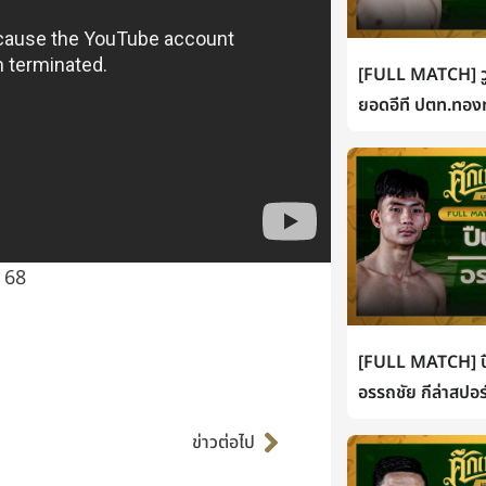
[FULL MATCH] วู
ยอดอีที ปตท.ทองท
 68
[FULL MATCH] ปื
อรรถชัย กีล่าสปอร
Next
ข่าวต่อไป