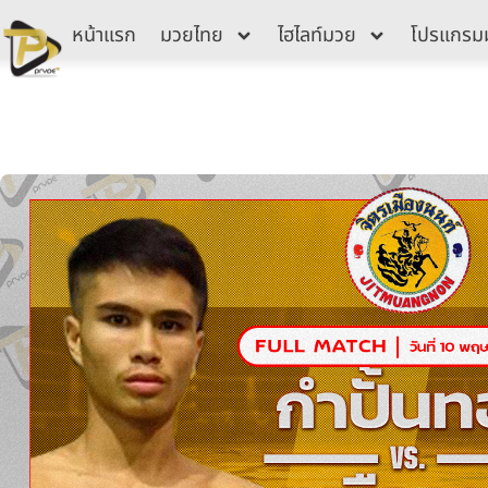
Skip
หน้าแรก
มวยไทย
ไฮไลท์มวย
โปรแกรม
to
content