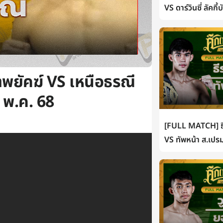
VS ดาร์วินซี่ ลัคกี
พยัคฆ์ VS เหนือธรณี
 พ.ค. 68
[FULL MATCH] ธี
VS ทัพหน้า ส.เปรม