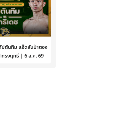
ปตันทีม แอ๊ดสันป่าตอง
ิทรงฤทธิ์ | 6 ส.ค. 69