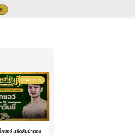
สด
ศึกเพชรยินดี
กซอว์ แอ๊ดสันป่าตอง