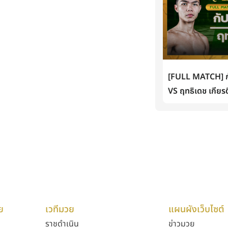
[FULL MATCH] กั
VS ฤทธิเดช เกียรต
ย
เวทีมวย
แผนผังเว็บไซต์
ราชดำเนิน
ข่าวมวย