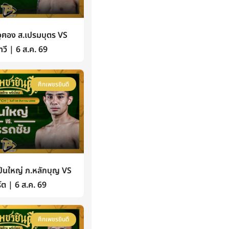
ฅอง ส.เปรมบุตร VS
วี | 6 ส.ค. 69
ศึกเพชรยินดี
นใหญ่ ภ.หลักบุญ VS
์ต | 6 ส.ค. 69
ศึกเพชรยินดี