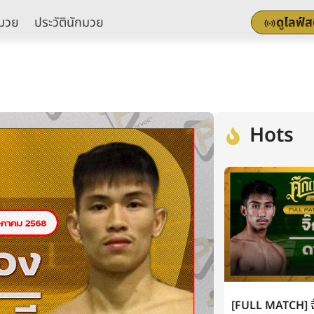
มวย
ประวัตินักมวย
ดูไลฟ์
Hots
[FULL MATCH] จิ๊