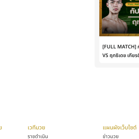
[FULL MATCH] กั
VS ฤทธิเดช เกียรต
ย
เวทีมวย
แผนผังเว็บไซต์
ราชดำเนิน
ข่าวมวย