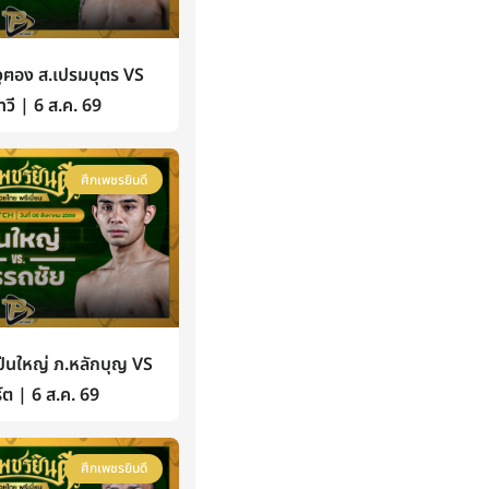
ฅอง ส.เปรมบุตร VS
วี | 6 ส.ค. 69
ศึกเพชรยินดี
นใหญ่ ภ.หลักบุญ VS
์ต | 6 ส.ค. 69
ศึกเพชรยินดี