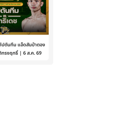
ปตันทีม แอ๊ดสันป่าตอง
ิทรงฤทธิ์ | 6 ส.ค. 69