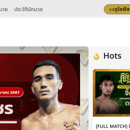
มวย
ประวัตินักมวย
ดูไลฟ์
Hots
[FULL MATCH] จิ๊