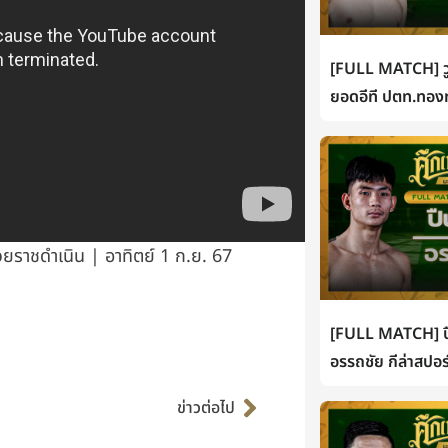
[FULL MATCH] วู
ยอดอีที ปตท.ทองท
ราชดำเนิน | อาทิตย์ 1 ก.ย. 67
[FULL MATCH] ปื
อรรถชัย กีล่าสปอร
Next
ข่าวต่อไป