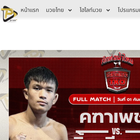
Skip
หน้าแรก
มวยไทย
ไฮไลท์มวย
โปรแกรม
to
content