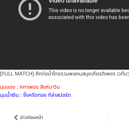
[FULL MATCH] ศึกท่อน้ำไทยรวมพลคนสมุยเกียรติเพชร เวทีมวย
มุมแดง : คฑาเพชร สิงห์มาวิน
มุมน้ำเงิน : จิ้งหรีดทอง กีล่าสปอร์ต
Prev
ข่าวก่อนหน้า