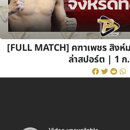
[FULL MATCH] คฑาเพชร สิงห์มาว
ล่าสปอร์ต | 1 ก