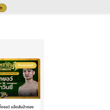
สด
ศึกเพชรยินดี
กซอว์ แอ๊ดสันป่าตอง