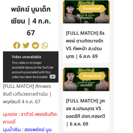
พยัคฆ์ บูมเด็ก
ศึกเพชรยินดี
เซียน | 4 ก.ค.
67
[FULL MATCH] ธีร
พงษ์ ดาบทิตบางรัก
VS ทัพหน้า ส.เปรม
บุตร | 6 ส.ค. 69
ศึกเพชรยินดี
[FULL MATCH] ศึกเพชร
ยินดี เวทีมวยราชดำเนิน |
[FULL MATCH] วูฅ
พฤหัสบดี 4 ก.ค. 67
อง ส.เปรมบุตร VS
มุมแดง : จากัวร์ เพชรยินดีอะ
ยอดอีที ปตท.ทองทวี
คาเดมี่
| 6 ส.ค. 69
มุมน้ำเงิน : สองพยัคฆ์ บูม