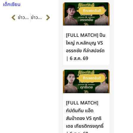
เด็กเซียน
ศึกเพชรยินดี
Prev
Next
ข่าวก่อนหน้า
ข่าวต่อไป
[FULL MATCH] ปืน
ใหญ่ ภ.หลักบุญ VS
อรรถชัย กีล่าสปอร์ต
| 6 ส.ค. 69
ศึกเพชรยินดี
[FULL MATCH]
กัปตันทีม แอ๊ด
สันป่าตอง VS ฤทธิ
เดช เกียรติทรงฤทธิ์