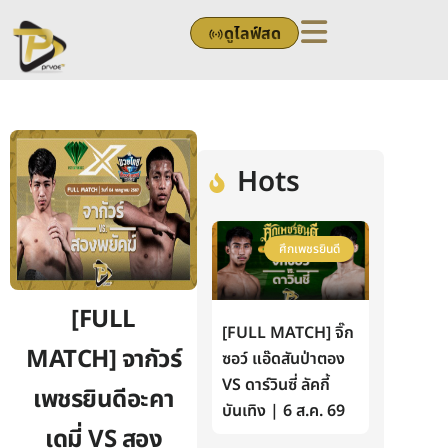
Skip
ดูไลฟ์สด
to
content
Hots
ศึกเพชรยินดี
[FULL
[FULL MATCH] จิ๊ก
MATCH] จากัวร์
ซอว์ แอ๊ดสันป่าตอง
VS ดาร์วินซี่ ลัคกี้
เพชรยินดีอะคา
บันเทิง | 6 ส.ค. 69
เดมี่ VS สอง