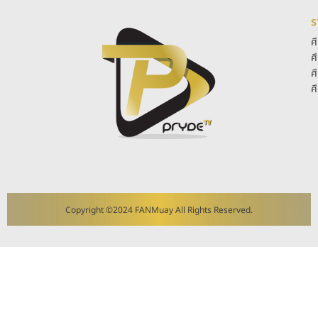
ร
ศ
ศ
ศ
ศ
Copyright ©2024 FANMuay All Rights Reserved.