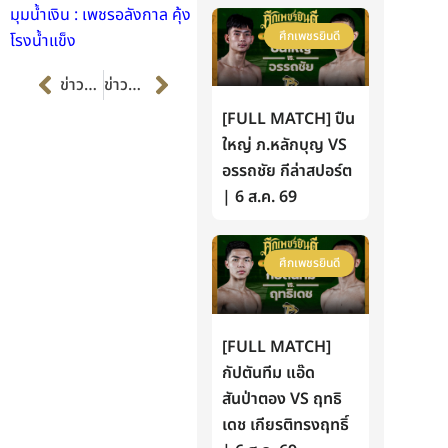
มุมน้ำเงิน : เพชรอลังกาล คุ้ง
ศึกเพชรยินดี
โรงน้ำแข็ง
Prev
Next
ข่าวก่อนหน้า
ข่าวต่อไป
[FULL MATCH] ปืน
ใหญ่ ภ.หลักบุญ VS
อรรถชัย กีล่าสปอร์ต
| 6 ส.ค. 69
ศึกเพชรยินดี
[FULL MATCH]
กัปตันทีม แอ๊ด
สันป่าตอง VS ฤทธิ
เดช เกียรติทรงฤทธิ์