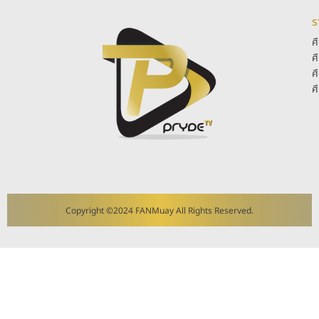
ร
ศ
ศ
ศ
ศ
Copyright ©2024 FANMuay All Rights Reserved.