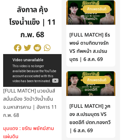
ลังกาล คุ้ง
ศึกเพชรยินดี
โรงน้ำแข็ง | 11
ก.พ. 68
[FULL MATCH] ธีร
พงษ์ ดาบทิตบางรัก
VS ทัพหน้า ส.เปรม
บุตร | 6 ส.ค. 69
ศึกเพชรยินดี
[FULL MATCH] มวยมันส์
สนั่นเมือง วัดป่าวังน้ำเย็น
[FULL MATCH] วูฅ
จ.มหาสารคาม | อังคาร 11
อง ส.เปรมบุตร VS
ก.พ. 68
ยอดอีที ปตท.ทองทวี
มุมแดง : ชรัณ พยัคฆ์สาม
| 6 ส.ค. 69
แผ่นดิน