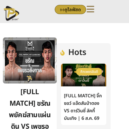
Skip
ดูไลฟ์สด
to
content
Hots
ศึกเพชรยินดี
[FULL
[FULL MATCH] จิ๊ก
MATCH] ชรัณ
ซอว์ แอ๊ดสันป่าตอง
VS ดาร์วินซี่ ลัคกี้
พยัคฆ์สามแผ่น
บันเทิง | 6 ส.ค. 69
ดิน VS เพชรอ