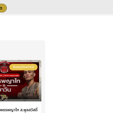
สด
ศึกท่อน้ำไทยTKO
ชรพญาไท ส.พูลสวัสดิ์