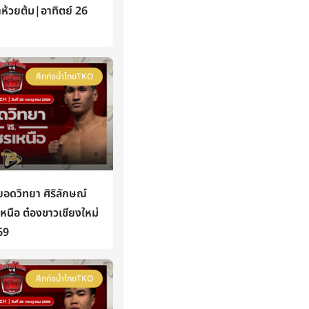
าห้วยต้ม|อาทิตย์ 26
ศึกท่อน้ำไทยTKO
ดวิทยา ศิริลักษณ์
นือ ต๋องขาวเชียงใหม่
69
ศึกท่อน้ำไทยTKO