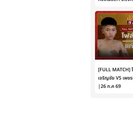
[FULL MATCH] โฟล์
เจริญชัย VS เพชรน
|26 ก.ค 69