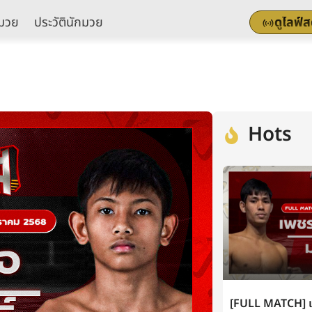
มวย
ประวัตินักมวย
ดูไลฟ์
Hots
[FULL MATCH] เพ