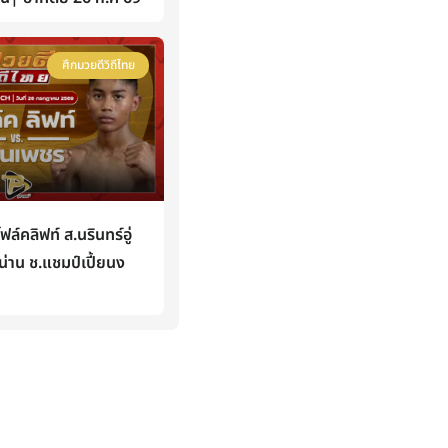
ศึกมวยดีวิถีไทย
คลิฟท์ ส.นรินทร์อู่
่าน ช.แชมป์เปี้ยนง