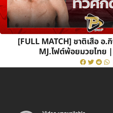
[FULL MATCH] ชาติเสือ อ.กิจ
MJ.ไฟต์พ้อยมวยไทย |