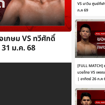
VS มาวิน ศูนย์กีฬ
ก.ค 69
เกษม VS ทวีศักดิ์
 31 ม.ค. 68
[FULL MATCH] ยอ
มวยไทย VS เพชรเห
| อาทิตย์ 26 ก.ค 