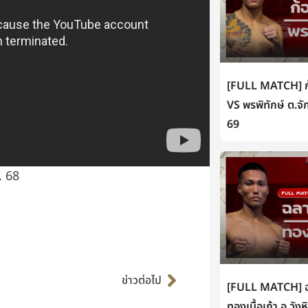
[FULL MATCH] ก้
VS พรพิทักษ์ ต.จั
69
. 68
Next
ข่าวต่อไป
[FULL MATCH] ฉล
ทองเนื้อเก้า อ.วัง