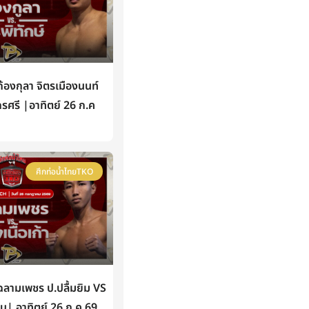
องกุลา จิตรเมืองนนท์
กรศรี |อาทิตย์ 26 ก.ค
ศึกท่อน้ำไทยTKO
ามเพชร ป.ปลื้มยิม VS
หิน| อาทิตย์ 26 ก.ค 69