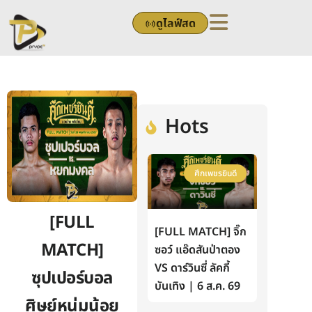
Skip
ดูไลฟ์สด
to
content
Hots
ศึกเพชรยินดี
[FULL
[FULL MATCH] จิ๊ก
MATCH]
ซอว์ แอ๊ดสันป่าตอง
VS ดาร์วินซี่ ลัคกี้
ซุปเปอร์บอล
บันเทิง | 6 ส.ค. 69
ศิษย์หนุ่มน้อย