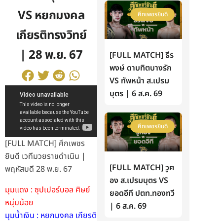
VS หยกมงคล
ศึกเพชรยินดี
เกียรติทรงวิทย์
| 28 พ.ย. 67
[FULL MATCH] ธีร
พงษ์ ดาบทิตบางรัก
VS ทัพหน้า ส.เปรม
บุตร | 6 ส.ค. 69
ศึกเพชรยินดี
[FULL MATCH] ศึกเพชร
ยินดี เวทีมวยราชดำเนิน |
[FULL MATCH] วูฅ
พฤหัสบดี 28 พ.ย. 67
อง ส.เปรมบุตร VS
มุมแดง : ซุปเปอร์บอล ศิษย์
ยอดอีที ปตท.ทองทวี
หนุ่มน้อย
| 6 ส.ค. 69
มุมน้ำเงิน : หยกมงคล เกียรติ