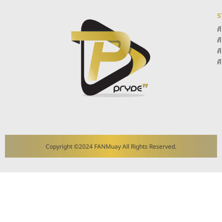
ร
ศ
ศ
ศ
ศ
Copyright ©2024 FANMuay All Rights Reserved.