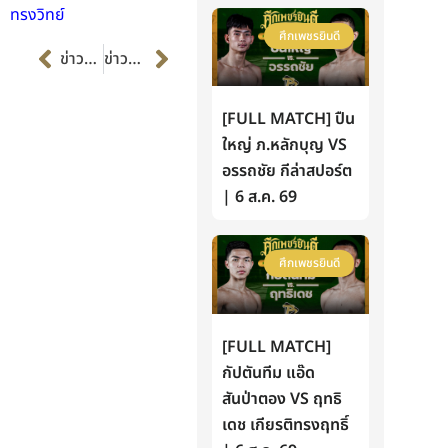
ทรงวิทย์
ศึกเพชรยินดี
Prev
Next
ข่าวก่อนหน้า
ข่าวต่อไป
[FULL MATCH] ปืน
ใหญ่ ภ.หลักบุญ VS
อรรถชัย กีล่าสปอร์ต
| 6 ส.ค. 69
ศึกเพชรยินดี
[FULL MATCH]
กัปตันทีม แอ๊ด
สันป่าตอง VS ฤทธิ
เดช เกียรติทรงฤทธิ์