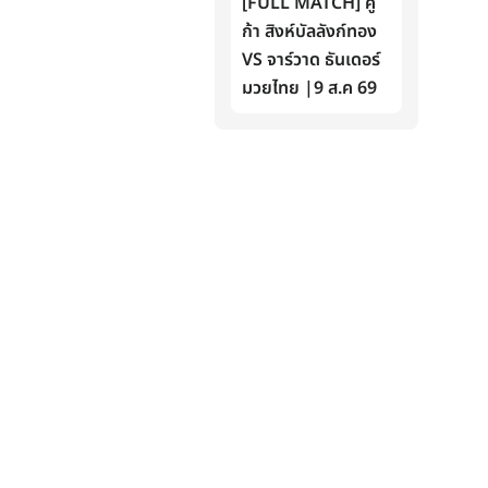
[FULL MATCH] คู
ก้า สิงห์บัลลังก์ทอง
VS จาร์วาด ธันเดอร์
มวยไทย |9 ส.ค 69