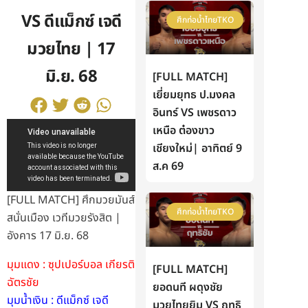
VS ดีแม็กซ์ เจดี
ศึกท่อน้ำไทยTKO
มวยไทย | 17
มิ.ย. 68
[FULL MATCH]
เยี่ยมยุทธ ป.มงคล
อินทร์ VS เพชรดาว
เหนือ ต๋องขาว
เชียงใหม่| อาทิตย์ 9
ส.ค 69
[FULL MATCH] ศึกมวยมันส์
ศึกท่อน้ำไทยTKO
สนั่นเมือง เวทีมวยรังสิต |
อังคาร 17 มิ.ย. 68
มุมแดง : ซุปเปอร์บอล เกียรติ
[FULL MATCH]
ฉัตรชัย
ยอดนที ผดุงชัย
มุมน้ำเงิน : ดีแม็กซ์ เจดี
มวยไทยยิม VS ฤทธิ