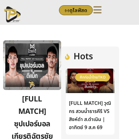
Skip
ดูไลฟ์สด
to
content
Hots
ศึกท่อน้ำไทยTKO
[FULL
[FULL MATCH] วุฒิ
MATCH]
กร สวนน้ำธารคีรี VS
สิงห์ดำ ส.ดำเนิน |
ซุปเปอร์บอล
อาทิตย์ 9 ส.ค 69
เกียรติฉัตรชัย