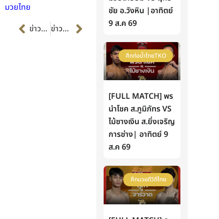
มวยไทย
ชัย อ.วังหิน |อาทิตย์
Prev
Next
9 ส.ค 69
ข่าวก่อนหน้า
ข่าวต่อไป
ศึกท่อน้ำไทยTKO
[FULL MATCH] พร
นำโชค ส.ภูมิภัทร VS
ไม้ซางเงิน ส.ยิ่งเจริญ
การช่าง| อาทิตย์ 9
ส.ค 69
ศึกมวยดีวิถีไทย