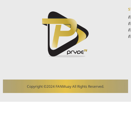
ร
ศ
ศ
ศ
ศ
Copyright ©2024 FANMuay All Rights Reserved.