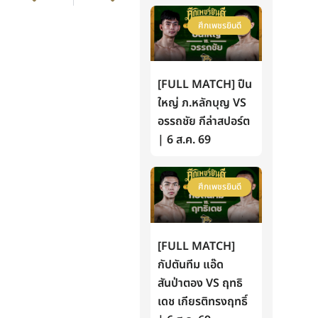
ศึกเพชรยินดี
[FULL MATCH] ปืน
ใหญ่ ภ.หลักบุญ VS
อรรถชัย กีล่าสปอร์ต
| 6 ส.ค. 69
ศึกเพชรยินดี
[FULL MATCH]
กัปตันทีม แอ๊ด
สันป่าตอง VS ฤทธิ
เดช เกียรติทรงฤทธิ์