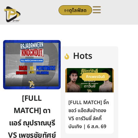
Skip
ดูไลฟ์สด
to
content
Hots
ศึกเพชรยินดี
[FULL
[FULL MATCH] จิ๊ก
MATCH] ดา
ซอว์ แอ๊ดสันป่าตอง
VS ดาร์วินซี่ ลัคกี้
แอร์ ณุปราณบุรี
บันเทิง | 6 ส.ค. 69
VS เพชรชัยทัศย์