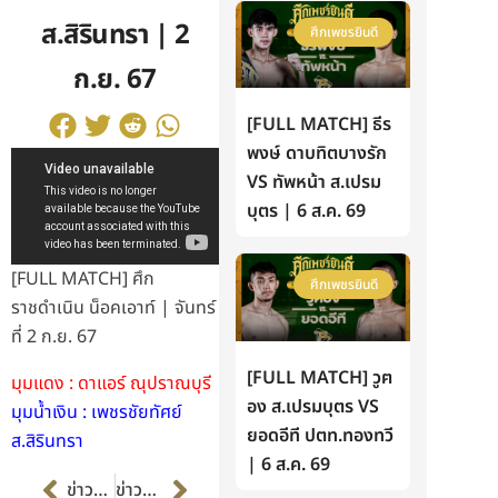
ส.สิรินทรา | 2
ศึกเพชรยินดี
ก.ย. 67
[FULL MATCH] ธีร
พงษ์ ดาบทิตบางรัก
VS ทัพหน้า ส.เปรม
บุตร | 6 ส.ค. 69
[FULL MATCH] ศึก
ศึกเพชรยินดี
ราชดำเนิน น็อคเอาท์ | จันทร์
ที่ 2 ก.ย. 67
[FULL MATCH] วูฅ
มุมแดง : ดาแอร์ ณุปราณบุรี
อง ส.เปรมบุตร VS
มุมน้ำเงิน : เพชรชัยทัศย์
ยอดอีที ปตท.ทองทวี
ส.สิรินทรา
| 6 ส.ค. 69
Prev
Next
ข่าวก่อนหน้า
ข่าวต่อไป