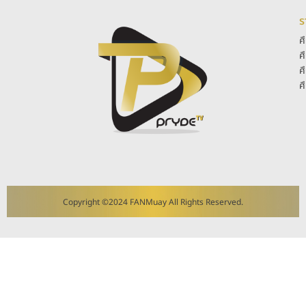
ร
ศ
ศ
ศ
ศ
Copyright ©2024 FANMuay All Rights Reserved.