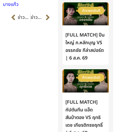
บางแก้ว
ศึกเพชรยินดี
Prev
Next
ข่าวก่อนหน้า
ข่าวต่อไป
[FULL MATCH] ปืน
ใหญ่ ภ.หลักบุญ VS
อรรถชัย กีล่าสปอร์ต
| 6 ส.ค. 69
ศึกเพชรยินดี
[FULL MATCH]
กัปตันทีม แอ๊ด
สันป่าตอง VS ฤทธิ
เดช เกียรติทรงฤทธิ์