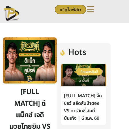
Skip
ดูไลฟ์สด
to
content
Hots
ศึกเพชรยินดี
[FULL
[FULL MATCH] จิ๊ก
MATCH] ดี
ซอว์ แอ๊ดสันป่าตอง
VS ดาร์วินซี่ ลัคกี้
แม็กซ์ เจดี
บันเทิง | 6 ส.ค. 69
มวยไทยยิม VS