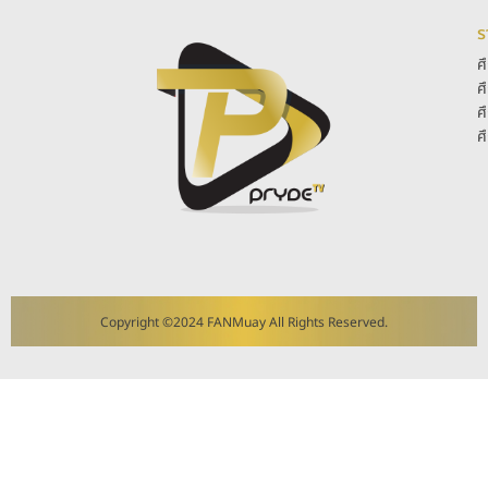
ร
ศ
ศ
ศ
ศ
Copyright ©2024 FANMuay All Rights Reserved.