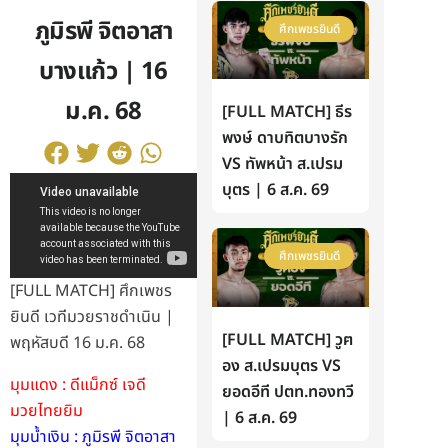
ภูมิรพี จิตอาสา
ศึกเพชรยินดี
บางแก้ว | 16
ม.ค. 68
[FULL MATCH] ธีร
พงษ์ ดาบทิตบางรัก
VS ทัพหน้า ส.เปรม
บุตร | 6 ส.ค. 69
ศึกเพชรยินดี
[FULL MATCH] ศึกเพชร
ยินดี เวทีมวยราชดำเนิน |
[FULL MATCH] วูฅ
พฤหัสบดี 16 ม.ค. 68
อง ส.เปรมบุตร VS
มุมแดง : ดีแม็กซ์ เจดี
ยอดอีที ปตท.ทองทวี
มวยไทยยิม
| 6 ส.ค. 69
มุมน้ำเงิน : ภูมิรพี จิตอาสา