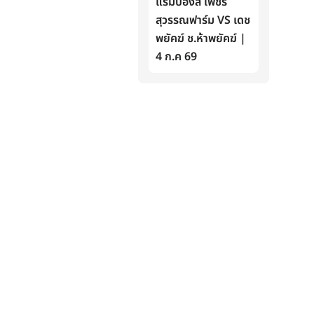
แรมบ๊องส์ เพชร
สุวรรณฟาร์ม VS เดช
พยัคฆ์ ช.ห้าพยัคฆ์ |
4 ก.ค 69