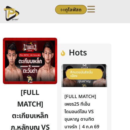
Skip
ดูไลฟ์สด
to
content
Hots
ศึกมวยมันส์สนั่น
เมือง
[FULL
[FULL MATCH]
MATCH]
เพชร25 ทีเอ็น
ไดมอนด์โฮม VS
ตะเกียบเหล็ก
ขุนหาญ ดาบทิต
ภ.หลักบุญ VS
บางรัก | 4 ก.ค 69