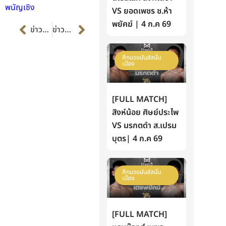
พนัญเชิง
VS ยอดเพชร ช.ห้า
Prev
Next
พยัคฆ์ | 4 ก.ค 69
ข่าวก่อนหน้า
ข่าวต่อไป
ศึกมวยมันส์สนั่น
เมือง
[FULL MATCH]
สิงห์น้อย ศิษย์ประไพ
VS มรกตดำ ส.เปรม
บุตร| 4 ก.ค 69
ศึกมวยมันส์สนั่น
เมือง
[FULL MATCH]