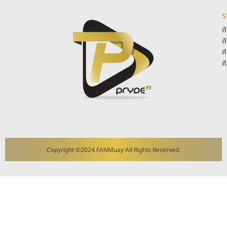
ร
ศ
ศ
ศ
ศ
Copyright ©2024 FANMuay All Rights Reserved.