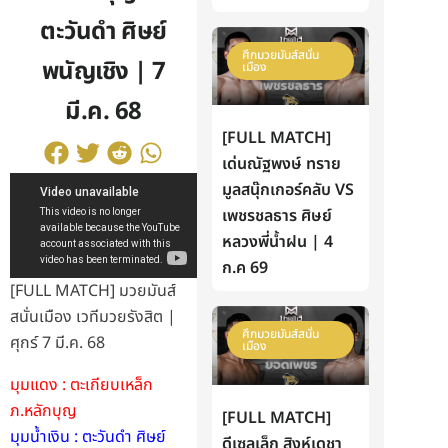
ตะวันดำ ศิษย์
ศึกมวยมันส์สนั่น
พนัญเชิง | 7
เมือง
มี.ค. 68
[FULL MATCH]
เด่นณัฐพงษ์ ทราย
มูลสนุ๊กเกอร์คลับ VS
เพชรชลธาร ศิษย์
หลวงพี่น้ำฝน | 4
ก.ค 69
[FULL MATCH] มวยมันส์
สนั่นเมือง เวทีมวยรังสิต |
ศึกมวยมันส์สนั่น
ศุกร์ 7 มี.ค. 68
เมือง
มุมแดง : ตะเกียบเหล็ก
ภ.หลักบุญ
[FULL MATCH]
มุมน้ำเงิน : ตะวันดำ ศิษย์
ดีเซลเล็ก สิงห์เดชา