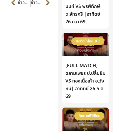
Prev
Next
ข่าวก่อนหน้า
ข่าวต่อไป
นนท์ VS พรพิทักษ์
ต.จักรศรี |อาทิตย์
26 ก.ค 69
ศึกท่อน้ำไทยTKO
[FULL MATCH]
ฉลามเพชร ป.ปลื้มยิม
VS ทองเนื้อเก้า อ.วัง
หิน| อาทิตย์ 26 ก.ค
69
ศึกมวยดีวิถีไทย