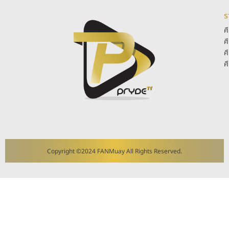
ร
ศ
ศ
ศ
ศ
Copyright ©2024 FANMuay All Rights Reserved.