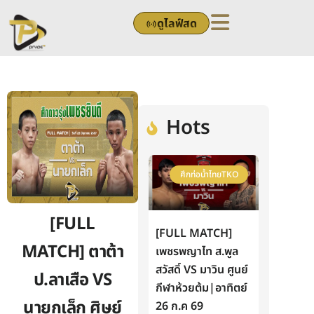
Skip
ดูไลฟ์สด
to
content
Hots
ศึกท่อน้ำไทยTKO
[FULL
[FULL MATCH]
MATCH] ตาต้า
เพชรพญาไท ส.พูล
สวัสดิ์ VS มาวิน ศูนย์
ป.ลาเสือ VS
กีฬาห้วยต้ม|อาทิตย์
นายกเล็ก ศิษย์
26 ก.ค 69