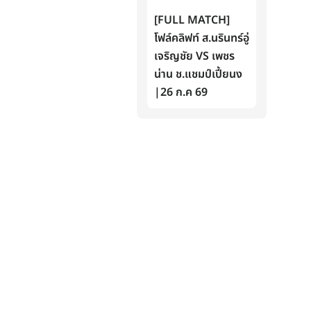
[FULL MATCH]
โฟล์คลิฟท์ ส.นรินทร์อู่
เจริญชัย VS เพชร
น่าน ช.แชมป์เปี้ยนง
|26 ก.ค 69