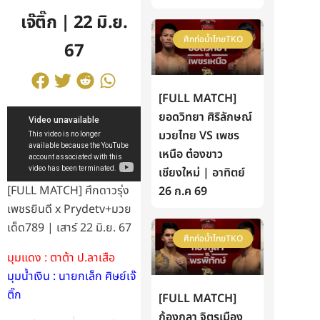
เจ๊ติ๊ก | 22 มิ.ย.
ศึกท่อน้ำไทยTKO
67
[FULL MATCH]
ยอดวิทยา ศิริลักษณ์
มวยไทย VS เพชร
เหนือ ต๋องขาว
เชียงใหม่ | อาทิตย์
[FULL MATCH] ศึกดาวรุ่ง
26 ก.ค 69
เพชรยินดี x Prydetv+มวย
เด็ด789 | เสาร์ 22 มิ.ย. 67
ศึกท่อน้ำไทยTKO
มุมแดง : ตาต้า ป.ลาเสือ
มุมน้ำเงิน : นายกเล็ก ศิษย์เจ๊
ติ๊ก
[FULL MATCH]
ก้องกุลา จิตรเมือง