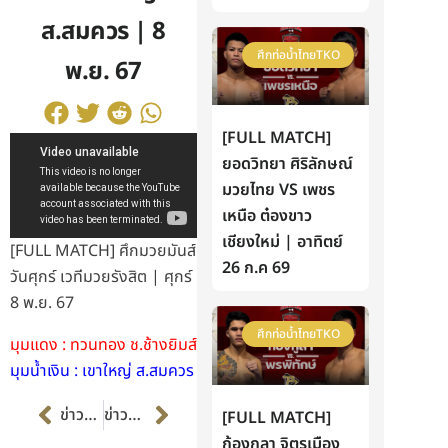
ส.สมควร | 8
ศึกท่อน้ำไทยTKO
พ.ย. 67
[FULL MATCH]
ยอดวิทยา ศิริลักษณ์
มวยไทย VS เพชร
เหนือ ต๋องขาว
เชียงใหม่ | อาทิตย์
[FULL MATCH] ศึกมวยมันส์
26 ก.ค 69
วันศุกร์ เวทีมวยรังสิต | ศุกร์
8 พ.ย. 67
ศึกท่อน้ำไทยTKO
มุมแดง : ทวนทอง ช.ช้างยิมส์
มุมน้ำเงิน : เขาใหญ่ ส.สมควร
Prev
Next
ข่าวก่อนหน้า
ข่าวต่อไป
[FULL MATCH]
ก้องกุลา จิตรเมือง