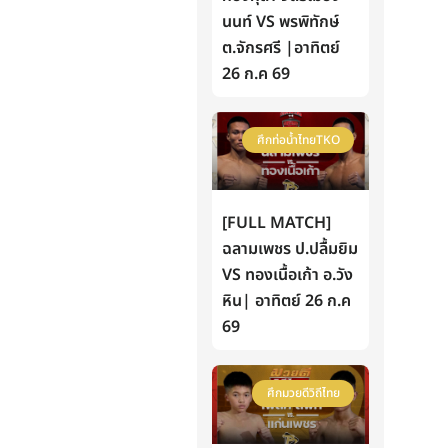
นนท์ VS พรพิทักษ์
ต.จักรศรี |อาทิตย์
26 ก.ค 69
ศึกท่อน้ำไทยTKO
[FULL MATCH]
ฉลามเพชร ป.ปลื้มยิม
VS ทองเนื้อเก้า อ.วัง
หิน| อาทิตย์ 26 ก.ค
69
ศึกมวยดีวิถีไทย