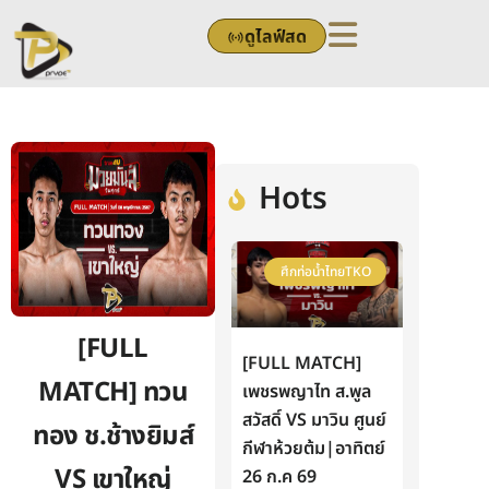
Skip
ดูไลฟ์สด
to
content
Hots
ศึกท่อน้ำไทยTKO
[FULL
[FULL MATCH]
MATCH] ทวน
เพชรพญาไท ส.พูล
สวัสดิ์ VS มาวิน ศูนย์
ทอง ช.ช้างยิมส์
กีฬาห้วยต้ม|อาทิตย์
VS เขาใหญ่
26 ก.ค 69