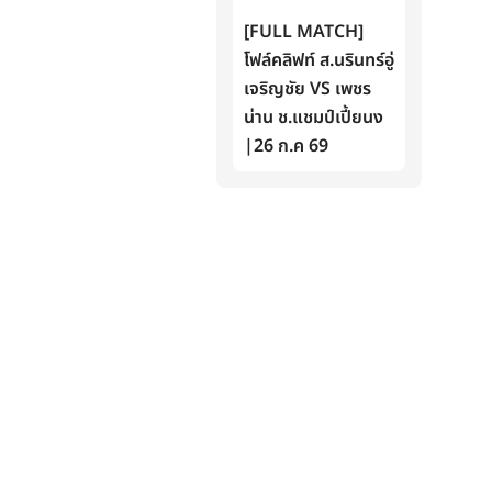
[FULL MATCH]
โฟล์คลิฟท์ ส.นรินทร์อู่
เจริญชัย VS เพชร
น่าน ช.แชมป์เปี้ยนง
|26 ก.ค 69