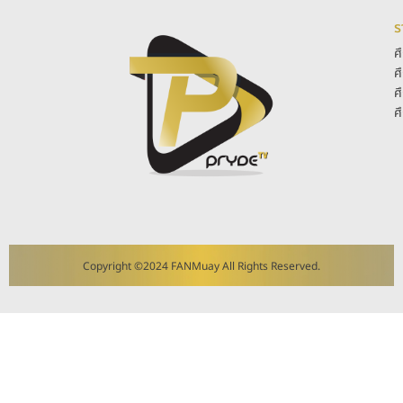
ร
ศ
ศ
ศ
ศ
Copyright ©2024 FANMuay All Rights Reserved.