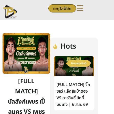
Skip
ดูไลฟ์สด
to
content
Hots
ศึกเพชรยินดี
[FULL
[FULL MATCH] จิ๊ก
MATCH]
ซอว์ แอ๊ดสันป่าตอง
VS ดาร์วินซี่ ลัคกี้
บัลลังก์เพชร เปิ้
บันเทิง | 6 ส.ค. 69
ลนคร VS เพชร