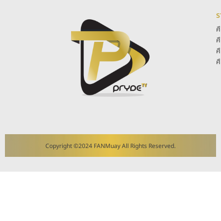
ร
ศ
ศ
ศ
ศ
Copyright ©2024 FANMuay All Rights Reserved.