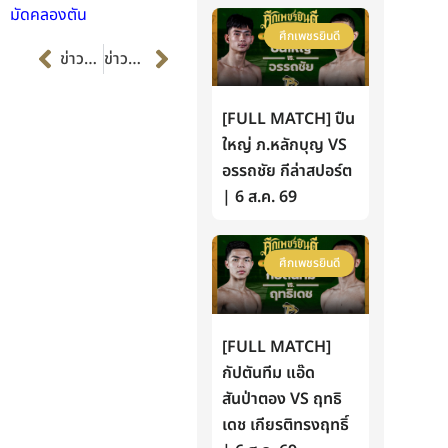
มัดคลองตัน
ศึกเพชรยินดี
Prev
Next
ข่าวก่อนหน้า
ข่าวต่อไป
[FULL MATCH] ปืน
ใหญ่ ภ.หลักบุญ VS
อรรถชัย กีล่าสปอร์ต
| 6 ส.ค. 69
ศึกเพชรยินดี
[FULL MATCH]
กัปตันทีม แอ๊ด
สันป่าตอง VS ฤทธิ
เดช เกียรติทรงฤทธิ์