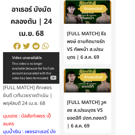
อาเธอร์ บังมัด
ศึกเพชรยินดี
คลองตัน | 24
เม.ย. 68
[FULL MATCH] ธีร
พงษ์ ดาบทิตบางรัก
VS ทัพหน้า ส.เปรม
บุตร | 6 ส.ค. 69
ศึกเพชรยินดี
[FULL MATCH] ศึกเพชร
ยินดี เวทีมวยราชดำเนิน |
[FULL MATCH] วูฅ
พฤหัสบดี 24 เม.ย. 68
อง ส.เปรมบุตร VS
มุมแดง : บัลลังก์เพชร เปิ้
ยอดอีที ปตท.ทองทวี
ลนคร
| 6 ส.ค. 69
มุมน้ำเงิน : เพชรอาเธอร์ บัง