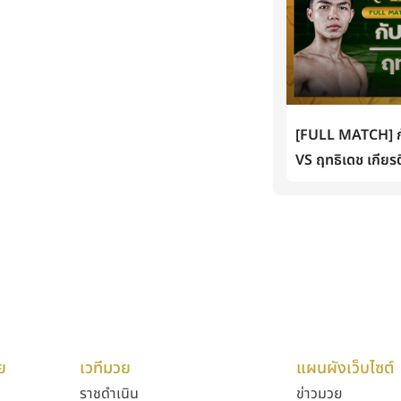
[FULL MATCH] กั
VS ฤทธิเดช เกียรต
ย
เวทีมวย
แผนผังเว็บไซต์
ราชดำเนิน
ข่าวมวย