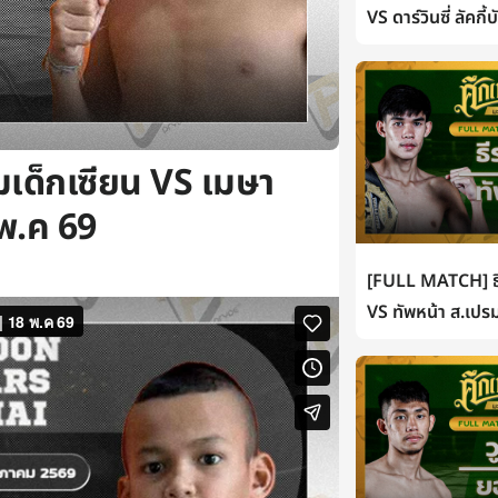
VS ดาร์วินซี่ ลัคกี
มเด็กเซียน VS เมษา
พ.ค 69
[FULL MATCH] ธี
VS ทัพหน้า ส.เปรม