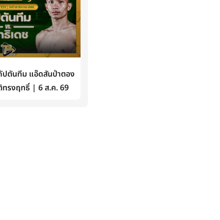
ปตันทีม แอ๊ดสันป่าตอง
ิทรงฤทธิ์ | 6 ส.ค. 69