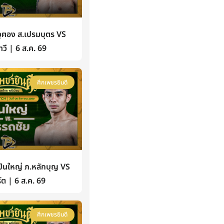
ฅอง ส.เปรมบุตร VS
วี | 6 ส.ค. 69
ศึกเพชรยินดี
นใหญ่ ภ.หลักบุญ VS
์ต | 6 ส.ค. 69
ศึกเพชรยินดี