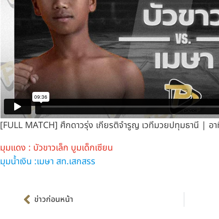
[FULL MATCH] ศึกดาวรุ่ง เกียรติจำรูญ เวทีมวยปทุมธานี | อา
มุมแดง : บัวขาวเล็ก บูมเด็กเซียน
มุมน้ำเงิน :เมษา สท.เสกสรร
Prev
ข่าวก่อนหน้า