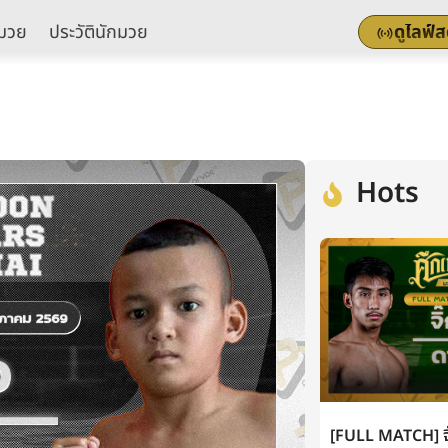
มวย
ประวัตินักมวย
ดูไลฟ์
Hots
[FULL MATCH] จิ๊