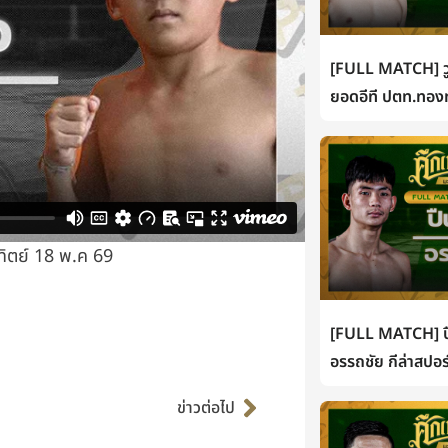
[FULL MATCH] วู
ยอดอีที ปตท.ทองท
ทิตย์ 18 พ.ค 69
[FULL MATCH] ปื
อรรถชัย กีล่าสปอร
Next
ข่าวต่อไป