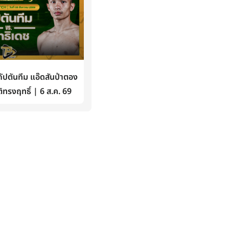
ปตันทีม แอ๊ดสันป่าตอง
ิทรงฤทธิ์ | 6 ส.ค. 69