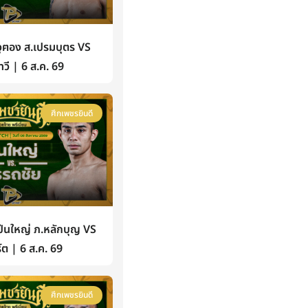
ฅอง ส.เปรมบุตร VS
วี | 6 ส.ค. 69
ศึกเพชรยินดี
นใหญ่ ภ.หลักบุญ VS
์ต | 6 ส.ค. 69
ศึกเพชรยินดี