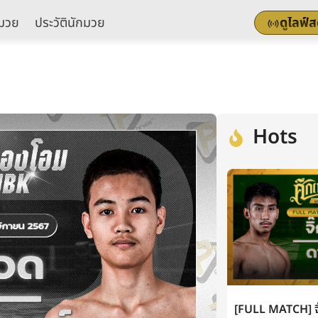
มวย
ประวัตินักมวย
ดูไลฟ์
Hots
[FULL MATCH] จิ๊