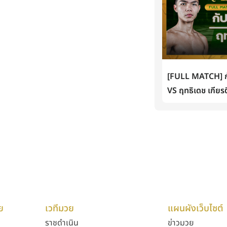
[FULL MATCH] กั
VS ฤทธิเดช เกียรต
ย
เวทีมวย
แผนผังเว็บไซต์
ราชดำเนิน
ข่าวมวย