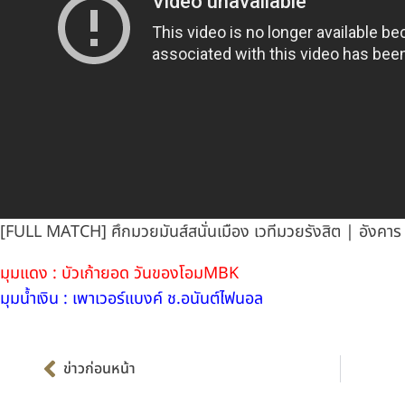
[FULL MATCH] ศึกมวยมันส์สนั่นเมือง เวทีมวยรังสิต | อังคาร
มุมแดง : บัวเก้ายอด วันของโอมMBK
มุมน้ำเงิน : เพาเวอร์แบงค์ ช.อนันต์ไฟนอล
Prev
ข่าวก่อนหน้า