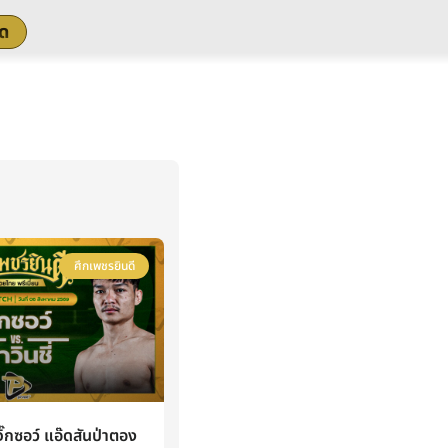
สด
ศึกเพชรยินดี
กซอว์ แอ๊ดสันป่าตอง