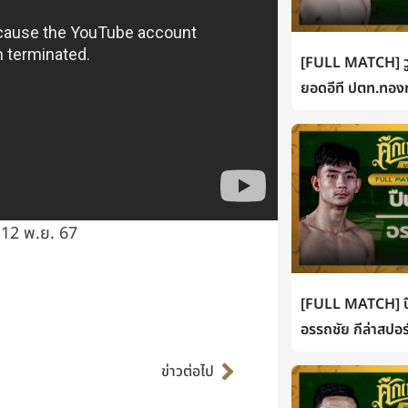
[FULL MATCH] วู
ยอดอีที ปตท.ทองท
 12 พ.ย. 67
[FULL MATCH] ปื
อรรถชัย กีล่าสปอร
Next
ข่าวต่อไป