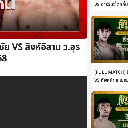
VS ดาร์วินซี่ ลัคกี
 VS สิงห์อีสาน ว.อุร
68
[FULL MATCH] ธี
VS ทัพหน้า ส.เปรม