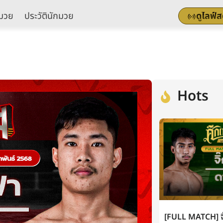
มวย
ประวัตินักมวย
ดูไลฟ์
Hots
[FULL MATCH] จิ๊