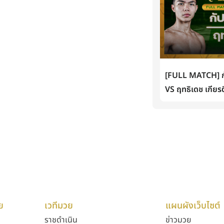
[FULL MATCH] กั
VS ฤทธิเดช เกียรต
ย
เวทีมวย
แผนผังเว็บไซต์
ราชดำเนิน
ข่าวมวย