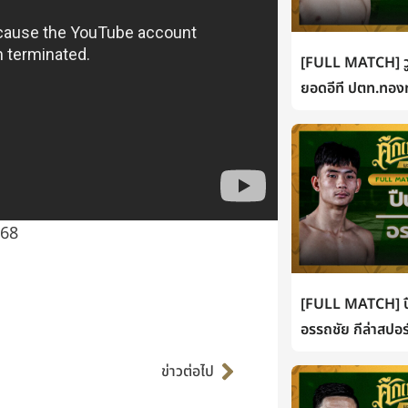
[FULL MATCH] วู
ยอดอีที ปตท.ทองท
 68
[FULL MATCH] ปื
อรรถชัย กีล่าสปอร
Next
ข่าวต่อไป