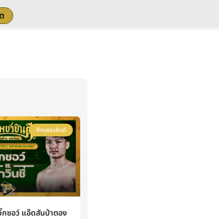
สด
ศึกเพชรยินดี
กซอว์ แอ๊ดสันป่าตอง