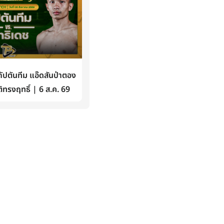
ปตันทีม แอ๊ดสันป่าตอง
ิทรงฤทธิ์ | 6 ส.ค. 69