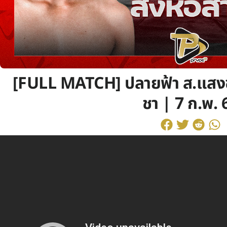
[FULL MATCH] ปลายฟ้า ส.แสงชัย
ชา | 7 ก.พ. 