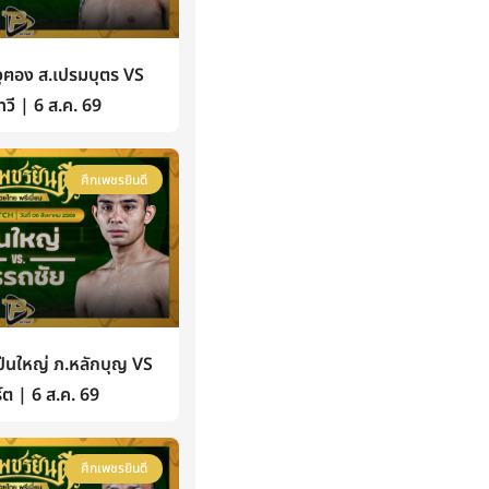
ฅอง ส.เปรมบุตร VS
วี | 6 ส.ค. 69
ศึกเพชรยินดี
นใหญ่ ภ.หลักบุญ VS
์ต | 6 ส.ค. 69
ศึกเพชรยินดี