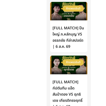
ศึกเพชรยินดี
[FULL MATCH] ปืน
ใหญ่ ภ.หลักบุญ VS
อรรถชัย กีล่าสปอร์ต
| 6 ส.ค. 69
ศึกเพชรยินดี
[FULL MATCH]
กัปตันทีม แอ๊ด
สันป่าตอง VS ฤทธิ
เดช เกียรติทรงฤทธิ์