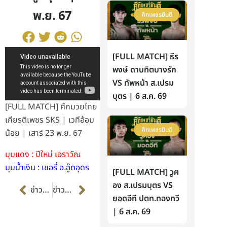
พ.ย. 67
ศึกเพชรยินดี
[FULL MATCH] ธีร
พงษ์ ดาบทิตบางรัก
VS ทัพหน้า ส.เปรม
บุตร | 6 ส.ค. 69
[FULL MATCH] ศึกมวยไทย
เกียรติเพชร SKS | เวทีอ้อม
ศึกเพชรยินดี
น้อย | เสาร์ 23 พ.ย. 67
มุมแดง : ปีใหม่ เอราวัณ
มุมน้ำเงิน : เชอรี่ อ.อู๊ดอุดร
[FULL MATCH] วูฅ
Prev
Next
อง ส.เปรมบุตร VS
ข่าวก่อนหน้า
ข่าวต่อไป
ยอดอีที ปตท.ทองทวี
| 6 ส.ค. 69