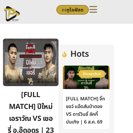
Skip
ดูไลฟ์สด
to
content
Hots
ศึกเพชรยินดี
[FULL
[FULL MATCH] จิ๊ก
MATCH] ปีใหม่
ซอว์ แอ๊ดสันป่าตอง
VS ดาร์วินซี่ ลัคกี้
เอราวัณ VS เชอ
บันเทิง | 6 ส.ค. 69
รี่ อ.อู๊ดอุดร | 23