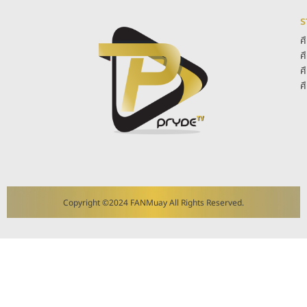
ร
ศ
ศ
ศ
ศ
Copyright ©2024 FANMuay All Rights Reserved.