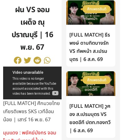
ฝน VS จอม
ศึกเพชรยินดี
เผด็จ ณุ
ปราณบุรี | 16
[FULL MATCH] ธีร
พงษ์ ดาบทิตบางรัก
พ.ย. 67
VS ทัพหน้า ส.เปรม
บุตร | 6 ส.ค. 69
ศึกเพชรยินดี
[FULL MATCH] ศึกมวยไทย
[FULL MATCH] วูฅ
เกียรติเพชร SKS เวทีอ้อม
อง ส.เปรมบุตร VS
น้อย | เสาร์ 16 พ.ย. 67
ยอดอีที ปตท.ทองทวี
| 6 ส.ค. 69
มุมแดง : พยัคฆ์มังกร จอม