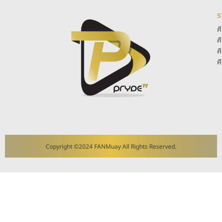
ร
ศ
ศ
ศ
ศ
Copyright ©2024 FANMuay All Rights Reserved.