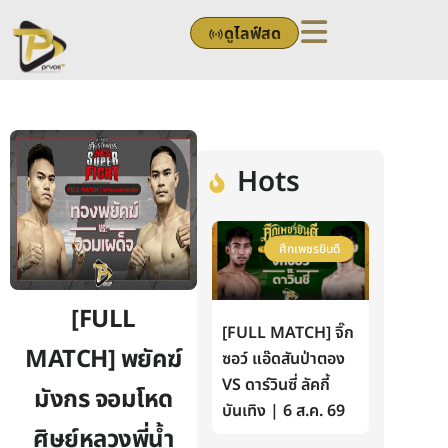
Skip
ดูไลฟ์สด
to
content
Hots
ศึกเพชรยินดี
[FULL
[FULL MATCH] จิ๊ก
MATCH] พยัคฆ์
ซอว์ แอ๊ดสันป่าตอง
VS ดาร์วินซี่ ลัคกี้
มังกร จอมโหด
บันเทิง | 6 ส.ค. 69
ศิษย์หลวงพี่น้ำ