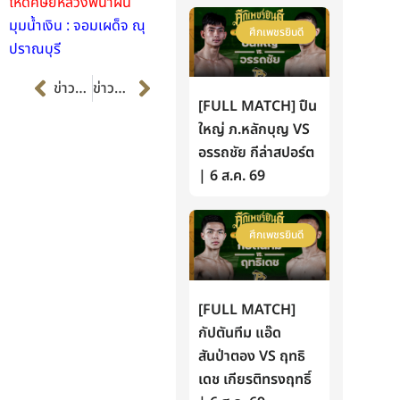
โหดศิษย์หลวงพี่น้ำฝน
มุมน้ำเงิน : จอมเผด็จ ณุ
ศึกเพชรยินดี
ปราณบุรี
Prev
Next
ข่าวก่อนหน้า
ข่าวต่อไป
[FULL MATCH] ปืน
ใหญ่ ภ.หลักบุญ VS
อรรถชัย กีล่าสปอร์ต
| 6 ส.ค. 69
ศึกเพชรยินดี
[FULL MATCH]
กัปตันทีม แอ๊ด
สันป่าตอง VS ฤทธิ
เดช เกียรติทรงฤทธิ์