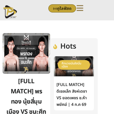
Skip
ดูไลฟ์สด
to
content
Hots
ศึกมวยมันส์สนั่น
เมือง
[FULL
[FULL MATCH]
MATCH] พร
ดีเซลเล็ก สิงห์เดชา
VS ยอดเพชร ช.ห้า
ทอง นุ้ยสี่มุม
พยัคฆ์ | 4 ก.ค 69
เมือง VS ชนะศึก