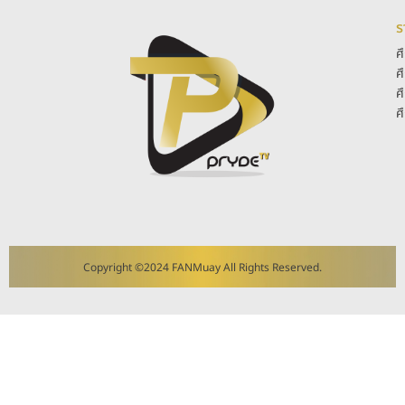
ร
ศ
ศ
ศ
ศ
Copyright ©2024 FANMuay All Rights Reserved.