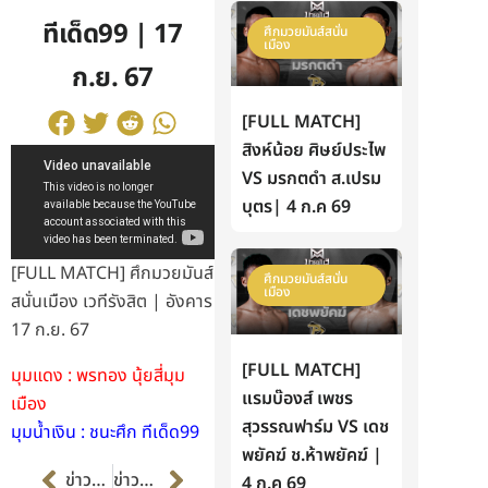
ทีเด็ด99 | 17
ศึกมวยมันส์สนั่น
เมือง
ก.ย. 67
[FULL MATCH]
สิงห์น้อย ศิษย์ประไพ
VS มรกตดำ ส.เปรม
บุตร| 4 ก.ค 69
[FULL MATCH] ศึกมวยมันส์
ศึกมวยมันส์สนั่น
เมือง
สนั่นเมือง เวทีรังสิต | อังคาร
17 ก.ย. 67
[FULL MATCH]
มุมแดง : พรทอง นุ้ยสี่มุม
แรมบ๊องส์ เพชร
เมือง
สุวรรณฟาร์ม VS เดช
มุมน้ำเงิน : ชนะศึก ทีเด็ด99
พยัคฆ์ ช.ห้าพยัคฆ์ |
Prev
Next
ข่าวก่อนหน้า
ข่าวต่อไป
4 ก.ค 69