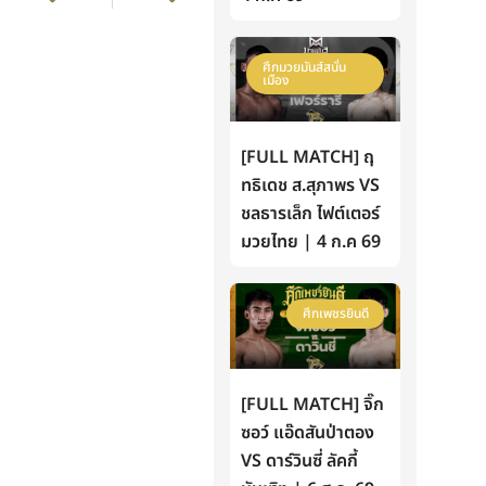
ศึกมวยมันส์สนั่น
เมือง
[FULL MATCH] ฤ
ทธิเดช ส.สุภาพร VS
ชลธารเล็ก ไฟต์เตอร์
มวยไทย | 4 ก.ค 69
ศึกเพชรยินดี
[FULL MATCH] จิ๊ก
ซอว์ แอ๊ดสันป่าตอง
VS ดาร์วินซี่ ลัคกี้