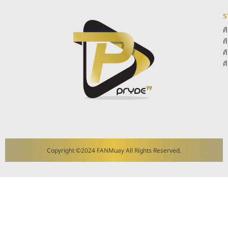
ร
ศ
ศ
ศ
ศ
Copyright ©2024 FANMuay All Rights Reserved.