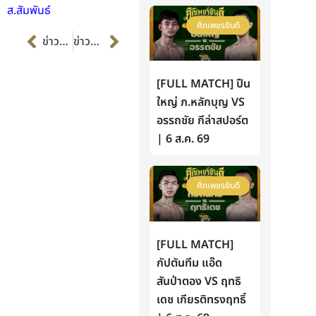
ส.สัมพันธ์
ศึกเพชรยินดี
Prev
Next
ข่าวก่อนหน้า
ข่าวต่อไป
[FULL MATCH] ปืน
ใหญ่ ภ.หลักบุญ VS
อรรถชัย กีล่าสปอร์ต
| 6 ส.ค. 69
ศึกเพชรยินดี
[FULL MATCH]
กัปตันทีม แอ๊ด
สันป่าตอง VS ฤทธิ
เดช เกียรติทรงฤทธิ์