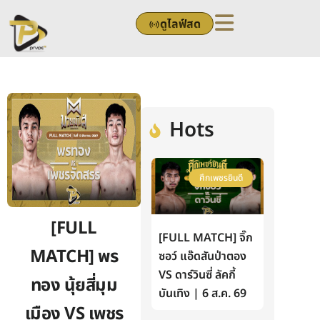
Skip
ดูไลฟ์สด
to
content
Hots
ศึกเพชรยินดี
[FULL
[FULL MATCH] จิ๊ก
MATCH] พร
ซอว์ แอ๊ดสันป่าตอง
VS ดาร์วินซี่ ลัคกี้
ทอง นุ้ยสี่มุม
บันเทิง | 6 ส.ค. 69
เมือง VS เพชร