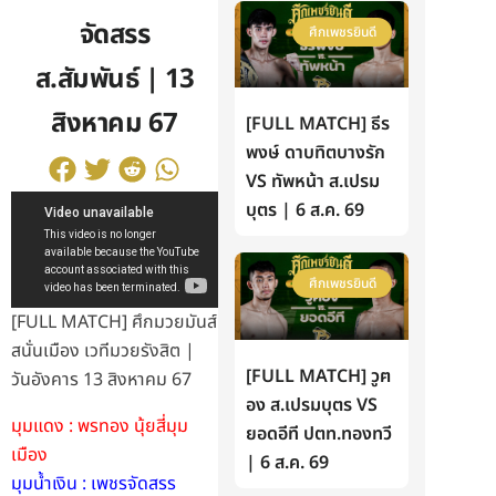
จัดสรร
ศึกเพชรยินดี
ส.สัมพันธ์ | 13
สิงหาคม 67
[FULL MATCH] ธีร
พงษ์ ดาบทิตบางรัก
VS ทัพหน้า ส.เปรม
บุตร | 6 ส.ค. 69
ศึกเพชรยินดี
[FULL MATCH] ศึกมวยมันส์
สนั่นเมือง เวทีมวยรังสิต |
[FULL MATCH] วูฅ
วันอังคาร 13 สิงหาคม 67
อง ส.เปรมบุตร VS
มุมแดง : พรทอง นุ้ยสี่มุม
ยอดอีที ปตท.ทองทวี
เมือง
| 6 ส.ค. 69
มุมน้ำเงิน : เพชรจัดสรร