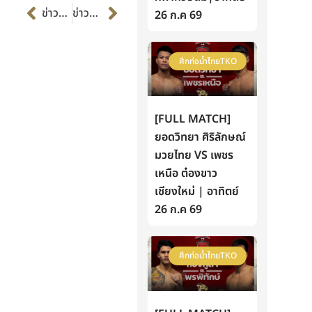
Prev
Next
ข่าวก่อนหน้า
ข่าวต่อไป
26 ก.ค 69
ศึกท่อน้ำไทยTKO
[FULL MATCH]
ยอดวิทยา ศิริลักษณ์
มวยไทย VS เพชร
เหนือ ต๋องขาว
เชียงใหม่ | อาทิตย์
26 ก.ค 69
ศึกท่อน้ำไทยTKO