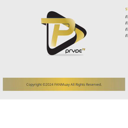
ร
ศ
ศ
ศ
ศ
Copyright ©2024 FANMuay All Rights Reserved.