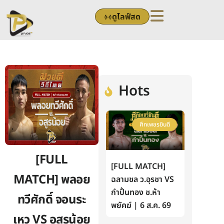
Skip
ดูไลฟ์สด
to
content
Hots
ศึกเพชรยินดี
[FULL
[FULL MATCH]
MATCH] พลอย
ฉลามชล ว.อุรชา VS
กำปั้นทอง ช.ห้า
ทวีศักดิ์ จอนระ
พยัคฆ์ | 6 ส.ค. 69
เหว VS อสูรน้อย