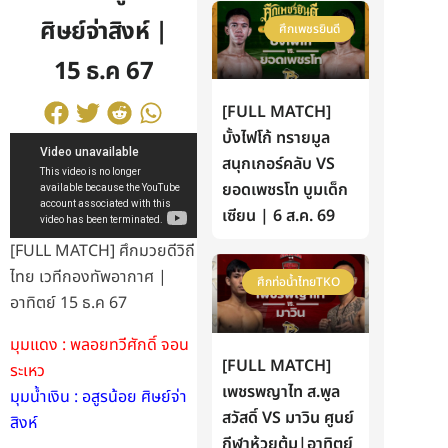
ศิษย์จ่าสิงห์ |
ศึกเพชรยินดี
15 ธ.ค 67
[FULL MATCH]
บั้งไฟโก้ ทรายมูล
สนุกเกอร์คลับ VS
ยอดเพชรโท บูมเด็ก
เซียน | 6 ส.ค. 69
[FULL MATCH] ศึกมวยดีวิถี
ไทย เวทีกองทัพอากาศ |
ศึกท่อน้ำไทยTKO
อาทิตย์ 15 ธ.ค 67
มุมแดง : พลอยทวีศักดิ์ จอน
[FULL MATCH]
ระเหว
เพชรพญาไท ส.พูล
มุมน้ำเงิน : อสูรน้อย ศิษย์จ่า
สวัสดิ์ VS มาวิน ศูนย์
สิงห์
กีฬาห้วยต้ม|อาทิตย์