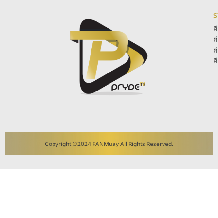
ร
ศ
ศ
ศ
ศ
Copyright ©2024 FANMuay All Rights Reserved.