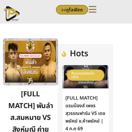
Skip
ดูไลฟ์สด
to
content
Hots
ศึกมวยมันส์สนั่น
เมือง
[FULL
[FULL MATCH]
MATCH] พันลำ
แรมบ๊องส์ เพชร
สุวรรณฟาร์ม VS เดช
ส.สมหมาย VS
พยัคฆ์ ช.ห้าพยัคฆ์ |
สิงห์มณี ค่าย
4 ก.ค 69