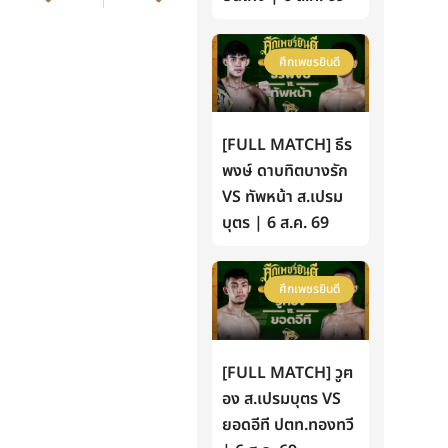
ศึกเพชรยินดี
[FULL MATCH] ธีร
พงษ์ ดาบทิตบางรัก
VS ทัพหน้า ส.เปรม
บุตร | 6 ส.ค. 69
ศึกเพชรยินดี
[FULL MATCH] วูฅ
อง ส.เปรมบุตร VS
ยอดอีที ปตท.ทองทวี