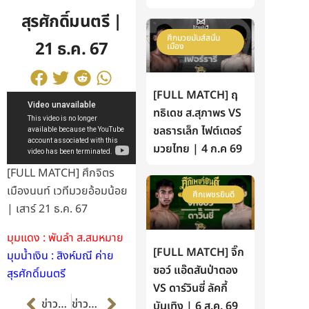
สุรศักดิ์มนตรี |
ศึกมวยมันส์สนั่น
21 ธ.ค. 67
เมือง
[FULL MATCH] ฤ
ทธิเดช ส.สุภาพร VS
ชลธารเล็ก ไฟต์เตอร์
มวยไทย | 4 ก.ค 69
[FULL MATCH] ศึกจิตร
เมืองนนท์ เวทีมวยอ้อมน้อย
ศึกเพชรยินดี
| เสาร์ 21 ธ.ค. 67
มุมแดง : พันลำ ส.สมหมาย
[FULL MATCH] จิ๊ก
มุมน้ำเงิน : สิงห์มณี ค่าย
ซอว์ แอ๊ดสันป่าตอง
สุรศักดิ์มนตรี
VS ดาร์วินซี่ ลัคกี้
Prev
Next
ข่าวก่อนหน้า
ข่าวต่อไป
บันเทิง | 6 ส.ค. 69