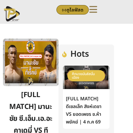
Skip
ดูไลฟ์สด
to
content
Hots
ศึกมวยมันส์สนั่น
เมือง
[FULL
[FULL MATCH]
MATCH] มานะ
ดีเซลเล็ก สิงห์เดชา
VS ยอดเพชร ช.ห้า
ชัย ซี.เอ็ม.เอ.อะ
พยัคฆ์ | 4 ก.ค 69
คาเดมี่ VS ที