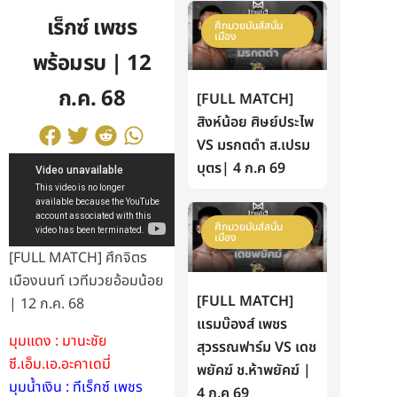
เร็กซ์ เพชร
ศึกมวยมันส์สนั่น
เมือง
พร้อมรบ | 12
ก.ค. 68
[FULL MATCH]
สิงห์น้อย ศิษย์ประไพ
VS มรกตดำ ส.เปรม
บุตร| 4 ก.ค 69
ศึกมวยมันส์สนั่น
เมือง
[FULL MATCH] ศึกจิตร
เมืองนนท์ เวทีมวยอ้อมน้อย
[FULL MATCH]
| 12 ก.ค. 68
แรมบ๊องส์ เพชร
มุมแดง : มานะชัย
สุวรรณฟาร์ม VS เดช
ซี.เอ็ม.เอ.อะคาเดมี่
พยัคฆ์ ช.ห้าพยัคฆ์ |
มุมน้ำเงิน : ทีเร็กซ์ เพชร
4 ก.ค 69