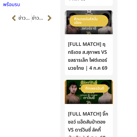
พร้อมรบ
Prev
Next
ข่าวก่อนหน้า
ข่าวต่อไป
ศึกมวยมันส์สนั่น
เมือง
[FULL MATCH] ฤ
ทธิเดช ส.สุภาพร VS
ชลธารเล็ก ไฟต์เตอร์
มวยไทย | 4 ก.ค 69
ศึกเพชรยินดี
[FULL MATCH] จิ๊ก
ซอว์ แอ๊ดสันป่าตอง
VS ดาร์วินซี่ ลัคกี้