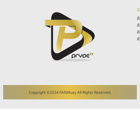
ร
ศ
ศ
ศ
ศ
Copyright ©2024 FANMuay All Rights Reserved.