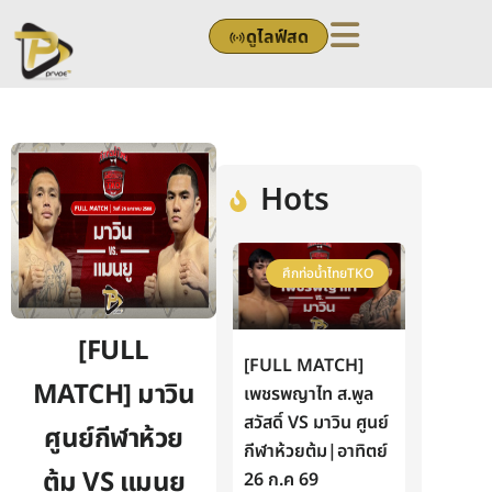
Skip
ดูไลฟ์สด
to
content
Hots
ศึกท่อน้ำไทยTKO
[FULL
[FULL MATCH]
MATCH] มาวิน
เพชรพญาไท ส.พูล
สวัสดิ์ VS มาวิน ศูนย์
ศูนย์กีฬาห้วย
กีฬาห้วยต้ม|อาทิตย์
ต้ม VS แมนยู
26 ก.ค 69