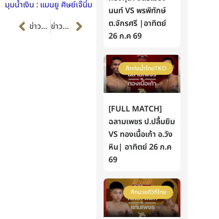
มุมน้ำเงิน : แมนยู ศิษย์เจ๊นิ่ม
นนท์ VS พรพิทักษ์
Prev
Next
ต.จักรศรี |อาทิตย์
ข่าวก่อนหน้า
ข่าวต่อไป
26 ก.ค 69
ศึกท่อน้ำไทยTKO
[FULL MATCH]
ฉลามเพชร ป.ปลื้มยิม
VS ทองเนื้อเก้า อ.วัง
หิน| อาทิตย์ 26 ก.ค
69
ศึกมวยดีวิถีไทย