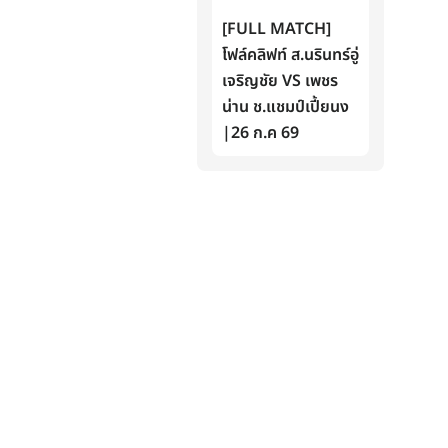
[FULL MATCH]
โฟล์คลิฟท์ ส.นรินทร์อู่
เจริญชัย VS เพชร
น่าน ช.แชมป์เปี้ยนง
|26 ก.ค 69