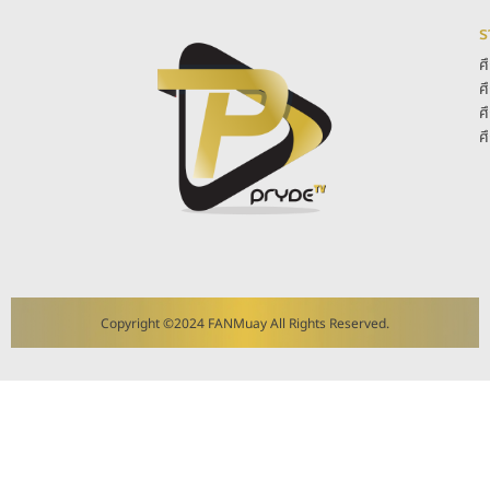
ร
ศ
ศ
ศ
ศ
Copyright ©2024 FANMuay All Rights Reserved.