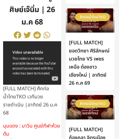
ศิษย์เจ๊นิ่ม | 26
ศึกท่อน้ำไทยTKO
ม.ค 68
[FULL MATCH]
ยอดวิทยา ศิริลักษณ์
มวยไทย VS เพชร
เหนือ ต๋องขาว
เชียงใหม่ | อาทิตย์
26 ก.ค 69
[FULL MATCH] ศึกท่อ
น้ำไทยTKO เวทีมวย
ศึกท่อน้ำไทยTKO
ราชดำเนิน |อาทิตย์ 26 ม.ค
68
มุมแดง : มาวิน ศูนย์กีฬาห้วย
[FULL MATCH]
ต้ม
ก้องกุลา จิตรเมือง