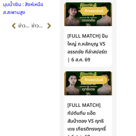
มุมน้ำเงิน : สิงห์เหนือ
ศึกเพชรยินดี
ส.สะพานสูง
Prev
Next
ข่าวก่อนหน้า
ข่าวต่อไป
[FULL MATCH] ปืน
ใหญ่ ภ.หลักบุญ VS
อรรถชัย กีล่าสปอร์ต
| 6 ส.ค. 69
ศึกเพชรยินดี
[FULL MATCH]
กัปตันทีม แอ๊ด
สันป่าตอง VS ฤทธิ
เดช เกียรติทรงฤทธิ์