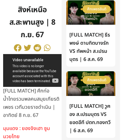
สิงห์เหนือ
ศึกเพชรยินดี
ส.สะพานสูง | 8
ก.ย. 67
[FULL MATCH] ธีร
พงษ์ ดาบทิตบางรัก
VS ทัพหน้า ส.เปรม
บุตร | 6 ส.ค. 69
ศึกเพชรยินดี
[FULL MATCH] ศึกท่อ
น้ำไทยรวมพลคนสมุยเกียรติ
[FULL MATCH] วูฅ
เพชร เวทีมวยราชดำเนิน |
อง ส.เปรมบุตร VS
อาทิตย์ 8 ก.ย. 67
ยอดอีที ปตท.ทองทวี
มุมแดง : ยองจิงเฮา ซูม
| 6 ส.ค. 69
มวยไทย