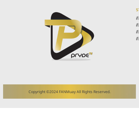
ร
ศ
ศ
ศ
ศ
Copyright ©2024 FANMuay All Rights Reserved.