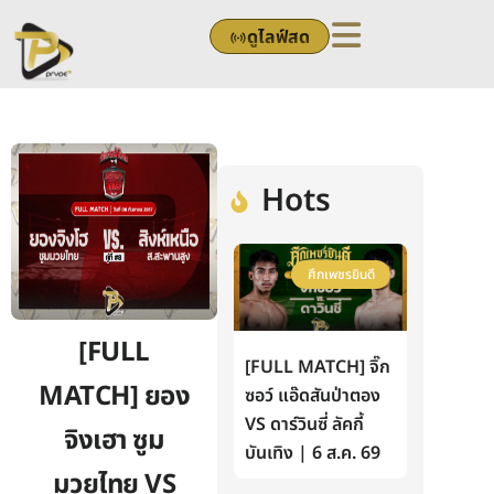
Skip
ดูไลฟ์สด
to
content
Hots
ศึกเพชรยินดี
[FULL
[FULL MATCH] จิ๊ก
MATCH] ยอง
ซอว์ แอ๊ดสันป่าตอง
VS ดาร์วินซี่ ลัคกี้
จิงเฮา ซูม
บันเทิง | 6 ส.ค. 69
มวยไทย VS