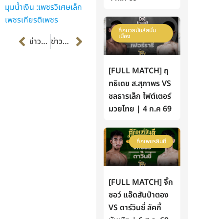
มุมน้ำเงิน :เพชรวิเศษเล็ก
เพชรเกียรติเพชร
ศึกมวยมันส์สนั่น
Prev
Next
เมือง
ข่าวก่อนหน้า
ข่าวต่อไป
[FULL MATCH] ฤ
ทธิเดช ส.สุภาพร VS
ชลธารเล็ก ไฟต์เตอร์
มวยไทย | 4 ก.ค 69
ศึกเพชรยินดี
[FULL MATCH] จิ๊ก
ซอว์ แอ๊ดสันป่าตอง
VS ดาร์วินซี่ ลัคกี้