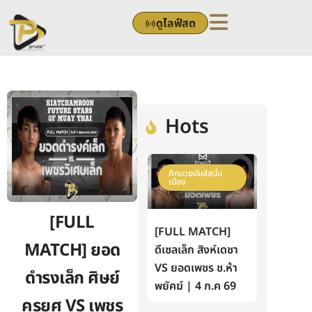
Skip
ดูไลฟ์สด
to
content
Hots
ศึกมวยมันส์สนั่น
เมือง
[FULL
[FULL MATCH]
MATCH] ยอด
ดีเซลเล็ก สิงห์เดชา
VS ยอดเพชร ช.ห้า
ดำรงเล็ก ศิษย์
พยัคฆ์ | 4 ก.ค 69
ครูยศ VS เพชร