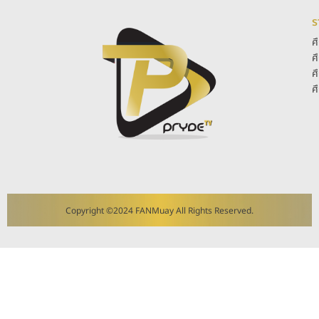
ร
ศ
ศ
ศ
ศ
Copyright ©2024 FANMuay All Rights Reserved.