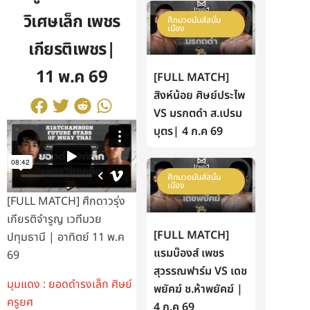
วิเศษเล็ก เพชร
ศึกมวยมันส์สนั่น
เมือง
เกียรติเพชร|
11 พ.ค 69
[FULL MATCH]
สิงห์น้อย ศิษย์ประไพ
VS มรกตดำ ส.เปรม
บุตร| 4 ก.ค 69
ศึกมวยมันส์สนั่น
เมือง
[FULL MATCH] ศึกดาวรุ่ง
เกียรติจำรูญ เวทีมวย
[FULL MATCH]
ปทุมธานี | อาทิตย์ 11 พ.ค
แรมบ๊องส์ เพชร
69
สุวรรณฟาร์ม VS เดช
มุมแดง : ยอดดำรงเล็ก ศิษย์
พยัคฆ์ ช.ห้าพยัคฆ์ |
ครูยศ
4 ก.ค 69