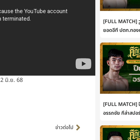
[FULL MATCH] วู
ยอดอีที ปตท.ทองท
2 มิ.ย. 68
[FULL MATCH] ปื
อรรถชัย กีล่าสปอร
Next
ข่าวต่อไป