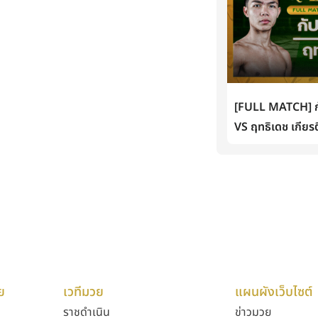
[FULL MATCH] กั
VS ฤทธิเดช เกียรต
ย
เวทีมวย
แผนผังเว็บไซต์
ราชดำเนิน
ข่าวมวย