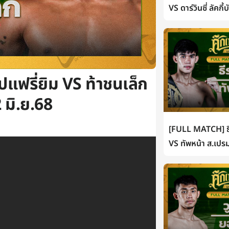
VS ดาร์วินซี่ ลัคกี
แฟรี่ยิม VS ท้าชนเล็ก
 มิ.ย.68
[FULL MATCH] ธี
VS ทัพหน้า ส.เปรม