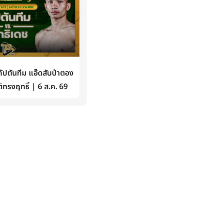
ปตันทีม แอ๊ดสันป่าตอง
ิทรงฤทธิ์ | 6 ส.ค. 69