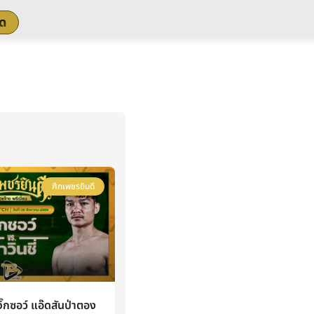
สด
ศึกเพชรยินดี
กซอว์ แอ๊ดสันป่าตอง