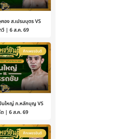
ฅอง ส.เปรมบุตร VS
วี | 6 ส.ค. 69
ศึกเพชรยินดี
นใหญ่ ภ.หลักบุญ VS
์ต | 6 ส.ค. 69
ศึกเพชรยินดี