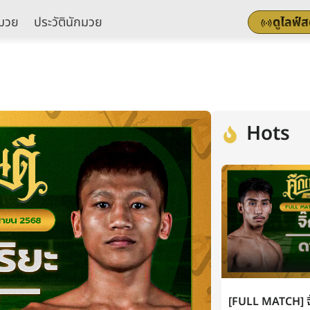
มวย
ประวัตินักมวย
ดูไลฟ์
Hots
[FULL MATCH] จิ๊