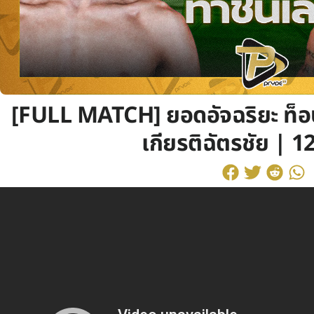
[FULL MATCH] ยอดอัจฉริยะ ท็อป
เกียรติฉัตรชัย | 12