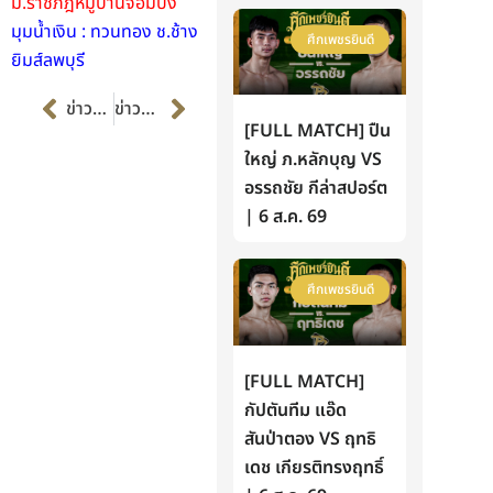
ม.ราชภัฎหมู่บ้านจอมบึง
มุมน้ำเงิน : ทวนทอง ช.ช้าง
ศึกเพชรยินดี
ยิมส์ลพบุรี
Prev
Next
ข่าวก่อนหน้า
ข่าวต่อไป
[FULL MATCH] ปืน
ใหญ่ ภ.หลักบุญ VS
อรรถชัย กีล่าสปอร์ต
| 6 ส.ค. 69
ศึกเพชรยินดี
[FULL MATCH]
กัปตันทีม แอ๊ด
สันป่าตอง VS ฤทธิ
เดช เกียรติทรงฤทธิ์