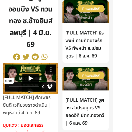
จอมบึง VS ทวน
ศึกเพชรยินดี
ทอง ช.ช้างยิมส์
ลพบุรี | 4 มิ.ย.
[FULL MATCH] ธีร
พงษ์ ดาบทิตบางรัก
69
VS ทัพหน้า ส.เปรม
บุตร | 6 ส.ค. 69
ศึกเพชรยินดี
[FULL MATCH] ศึกเพชร
[FULL MATCH] วูฅ
ยินดี เวทีมวยราชดำเนิน |
อง ส.เปรมบุตร VS
พฤหัสบดี 4 มิ.ย. 69
ยอดอีที ปตท.ทองทวี
| 6 ส.ค. 69
มุมแดง : ยอดเสกสรร