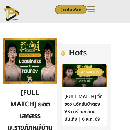
Skip
ดูไลฟ์สด
to
content
Hots
ศึกเพชรยินดี
[FULL
[FULL MATCH] จิ๊ก
MATCH] ยอด
ซอว์ แอ๊ดสันป่าตอง
VS ดาร์วินซี่ ลัคกี้
เสกสรร
บันเทิง | 6 ส.ค. 69
ม.ราชภัฎหมู่บ้าน