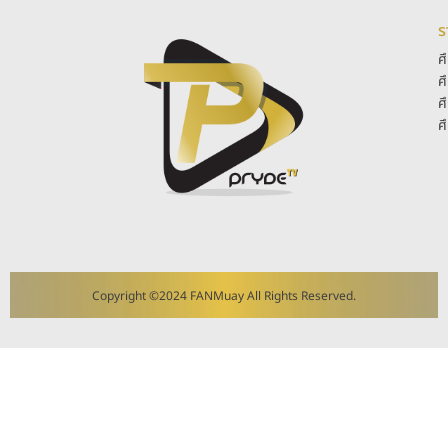
ร
ศ
ศ
ศ
ศ
Copyright ©2024 FANMuay All Rights Reserved.