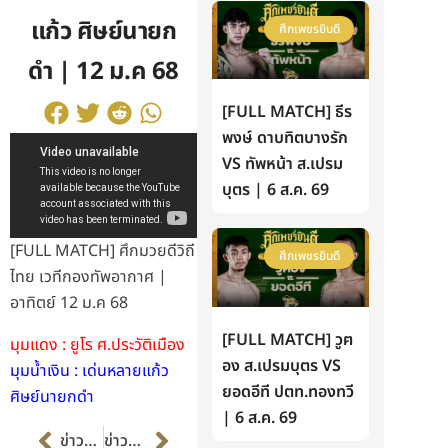
แก้ว ศิษย์นายก
ศึกเพชรยินดี
ดำ | 12 ม.ค 68
[FULL MATCH] ธีร
พงษ์ ดาบทิตบางรัก
VS ทัพหน้า ส.เปรม
บุตร | 6 ส.ค. 69
[FULL MATCH] ศึกมวยดีวิถี
ศึกเพชรยินดี
ไทย เวทีกองทัพอากาศ |
อาทิตย์ 12 ม.ค 68
[FULL MATCH] วูฅ
มุมแดง : ยูโร ศ.ประวัติเมือง
อง ส.เปรมบุตร VS
มุมน้ำเงิน : เด่นหลายแก้ว
ยอดอีที ปตท.ทองทวี
ศิษย์นายกดำ
| 6 ส.ค. 69
Prev
Next
ข่าวก่อนหน้า
ข่าวต่อไป