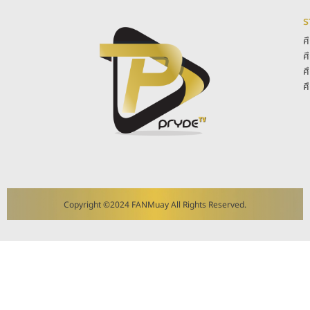
ร
ศ
ศ
ศ
ศ
Copyright ©2024 FANMuay All Rights Reserved.