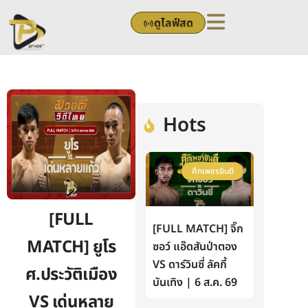
Skip
ดูไลฟ์สด
to
content
Hots
ศึกเพชรยินดี
[FULL
[FULL MATCH] จิ๊ก
MATCH] ยูโร
ซอว์ แอ๊ดสันป่าตอง
VS ดาร์วินซี่ ลัคกี้
ศ.ประวัติเมือง
บันเทิง | 6 ส.ค. 69
VS เด่นหลาย