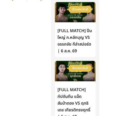
ศึกเพชรยินดี
[FULL MATCH] ปืน
ใหญ่ ภ.หลักบุญ VS
อรรถชัย กีล่าสปอร์ต
| 6 ส.ค. 69
ศึกเพชรยินดี
[FULL MATCH]
กัปตันทีม แอ๊ด
สันป่าตอง VS ฤทธิ
เดช เกียรติทรงฤทธิ์