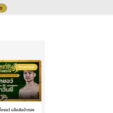
สด
ศึกเพชรยินดี
กซอว์ แอ๊ดสันป่าตอง