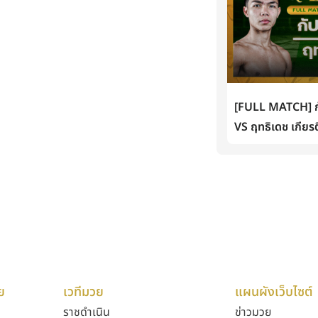
[FULL MATCH] กั
VS ฤทธิเดช เกียรต
ย
เวทีมวย
แผนผังเว็บไซต์
ราชดำเนิน
ข่าวมวย