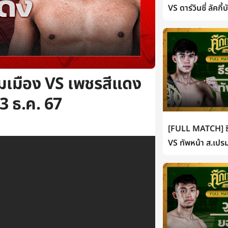
VS ดาร์วินซี่ ลัคกี
ุมเมือง VS เพชรสีแดง
13 ธ.ค. 67
[FULL MATCH] ธี
VS ทัพหน้า ส.เปรม