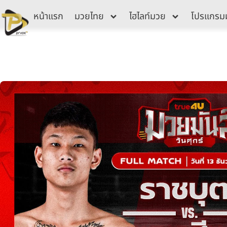
Skip
หน้าแรก
มวยไทย
ไฮไลท์มวย
โปรแกรม
to
content