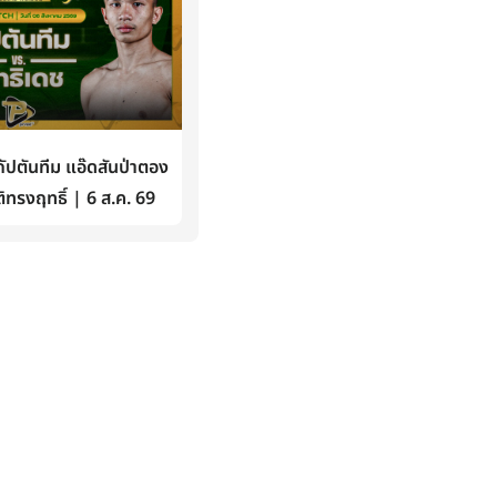
ปตันทีม แอ๊ดสันป่าตอง
ิทรงฤทธิ์ | 6 ส.ค. 69