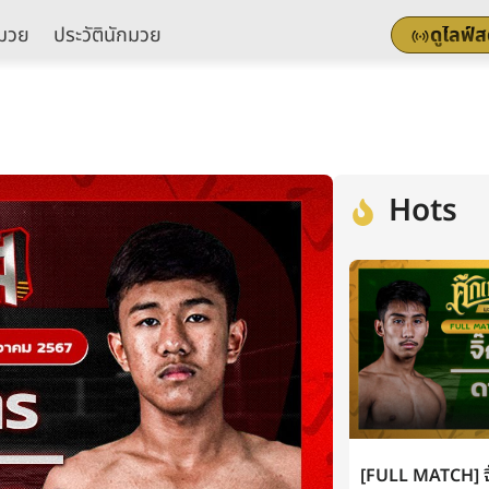
มวย
ประวัตินักมวย
ดูไลฟ์
Hots
[FULL MATCH] จิ๊