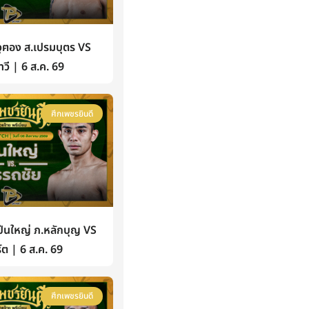
ฅอง ส.เปรมบุตร VS
วี | 6 ส.ค. 69
ศึกเพชรยินดี
นใหญ่ ภ.หลักบุญ VS
์ต | 6 ส.ค. 69
ศึกเพชรยินดี