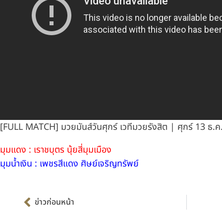
[FULL MATCH] มวยมันส์วันศุกร์ เวทีมวยรังสิต | ศุกร์ 13 ธ.ค
มุมแดง : เราชบุตร นุ้ยสี่มุมเมือง
มุมน้ำเงิน : เพชรสีแดง ศิษย์เจริญทรัพย์
Prev
ข่าวก่อนหน้า