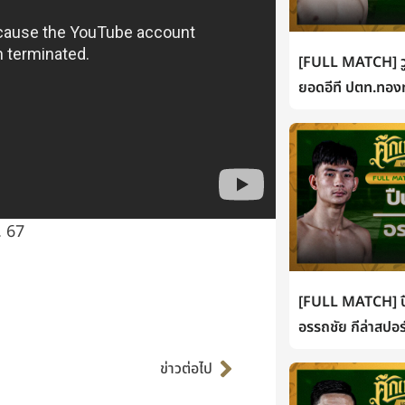
[FULL MATCH] วู
ยอดอีที ปตท.ทองท
. 67
[FULL MATCH] ปื
อรรถชัย กีล่าสปอร
Next
ข่าวต่อไป