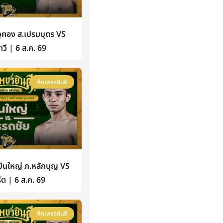
ฅอง ส.เปรมบุตร VS
วี | 6 ส.ค. 69
ศึกเพชรยินดี
นใหญ่ ภ.หลักบุญ VS
์ต | 6 ส.ค. 69
ศึกเพชรยินดี