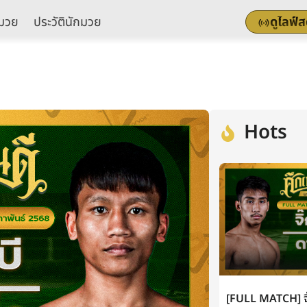
มวย
ประวัตินักมวย
ดูไลฟ์
Hots
[FULL MATCH] จิ๊