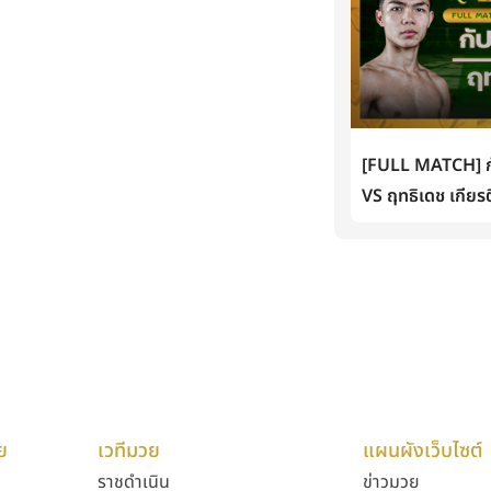
[FULL MATCH] กั
VS ฤทธิเดช เกียรต
ย
เวทีมวย
แผนผังเว็บไซต์
ราชดำเนิน
ข่าวมวย