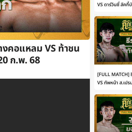
VS ดาร์วินซี่ ลัคกี
บางคอแหลม VS ท้าชน
 20 ก.พ. 68
[FULL MATCH] ธี
VS ทัพหน้า ส.เปรม