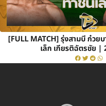
[FULL MATCH] รุ่งสามบี ก๋วย
เล็ก เกียรติฉัตรชัย |