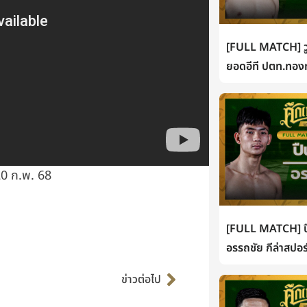
[FULL MATCH] วู
ยอดอีที ปตท.ทองท
20 ก.พ. 68
[FULL MATCH] ปื
อรรถชัย กีล่าสปอร
Next
ข่าวต่อไป