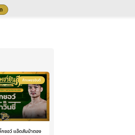
สด
ศึกเพชรยินดี
กซอว์ แอ๊ดสันป่าตอง