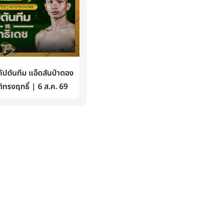
ปตันทีม แอ๊ดสันป่าตอง
ิทรงฤทธิ์ | 6 ส.ค. 69