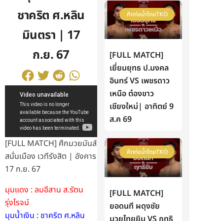
ชาคริต ศ.หลิน
ศึกท่อน้ำไทยTKO
มินตรา | 17
ก.ย. 67
[FULL MATCH]
เยี่ยมยุทธ ป.มงคล
อินทร์ VS เพชรดาว
เหนือ ต๋องขาว
เชียงใหม่| อาทิตย์ 9
ส.ค 69
[FULL MATCH] ศึกมวยมันส์
ศึกท่อน้ำไทยTKO
สนั่นเมือง เวทีรังสิต | อังคาร
17 ก.ย. 67
มุมแดง : ลมอีสาน ส.รัตน
[FULL MATCH]
รุ่งโรจน์
ยอดนที ผดุงชัย
มุมน้ำเงิน : ชาคริต ศ.หลิน
มวยไทยยิม VS ฤทธิ