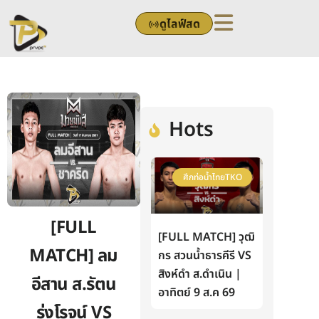
Skip
ดูไลฟ์สด
to
content
Hots
ศึกท่อน้ำไทยTKO
[FULL
[FULL MATCH] วุฒิ
MATCH] ลม
กร สวนน้ำธารคีรี VS
สิงห์ดำ ส.ดำเนิน |
อีสาน ส.รัตน
อาทิตย์ 9 ส.ค 69
รุ่งโรจน์ VS