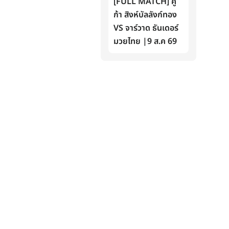
[FULL MATCH] คู
ก้า สิงห์บัลลังก์ทอง
VS จาร์วาด ธันเดอร์
มวยไทย |9 ส.ค 69