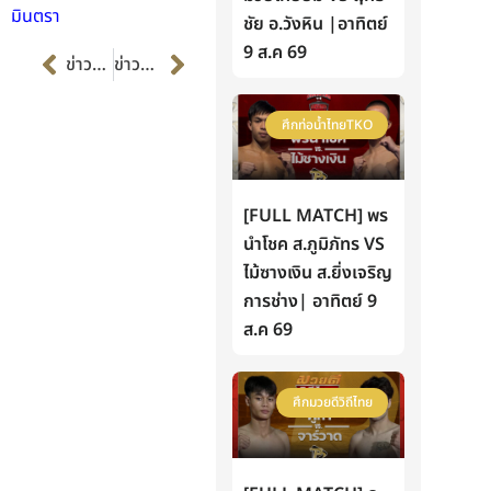
มินตรา
ชัย อ.วังหิน |อาทิตย์
Prev
Next
9 ส.ค 69
ข่าวก่อนหน้า
ข่าวต่อไป
ศึกท่อน้ำไทยTKO
[FULL MATCH] พร
นำโชค ส.ภูมิภัทร VS
ไม้ซางเงิน ส.ยิ่งเจริญ
การช่าง| อาทิตย์ 9
ส.ค 69
ศึกมวยดีวิถีไทย