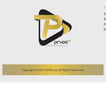
ร
ศ
ศ
ศ
ศ
Copyright ©2024 FANMuay All Rights Reserved.