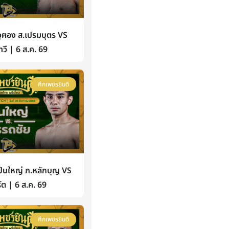
ฅอง ส.เปรมบุตร VS
วี | 6 ส.ค. 69
ศึกเพชรยินดี
นใหญ่ ภ.หลักบุญ VS
์ต | 6 ส.ค. 69
ศึกเพชรยินดี