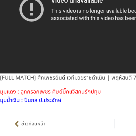
[FULL MATCH] ศึกเพชรยินดี เวทีมวยราชดำเนิน | พฤหัสบดี 7
มุมแดง : ลูกกรอกเพชร ศิษย์บิ๊กแจ๊สคนรักปทุม
มุมน้ำเงิน : ปืนกล ป.ประจักษ์
Prev
ข่าวก่อนหน้า