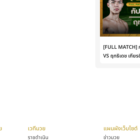
[FULL MATCH] กั
VS ฤทธิเดช เกียรต
ย
เวทีมวย
แผนผังเว็บไซต์
ราชดำเนิน
ข่าวมวย