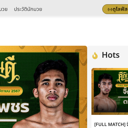
มวย
ประวัตินักมวย
ดูไลฟ์
Hots
[FULL MATCH] จิ๊