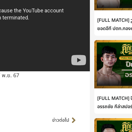
[FULL MATCH] วู
ยอดอีที ปตท.ทองท
 พ.ย. 67
[FULL MATCH] ปื
อรรถชัย กีล่าสปอร
Next
ข่าวต่อไป