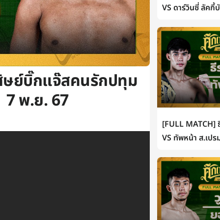
VS ดาร์วินซี่ ลัคกี
ย์บิ๊กแจ๊สคนรักปทุม
| 7 พ.ย. 67
[FULL MATCH] ธี
VS ทัพหน้า ส.เปรม