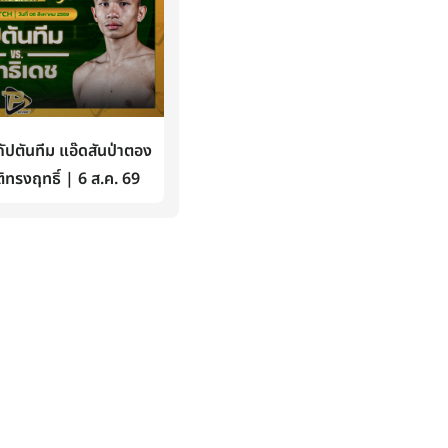
ปตันทีม แอ๊ดสันป่าตอง
ิทรงฤทธิ์ | 6 ส.ค. 69