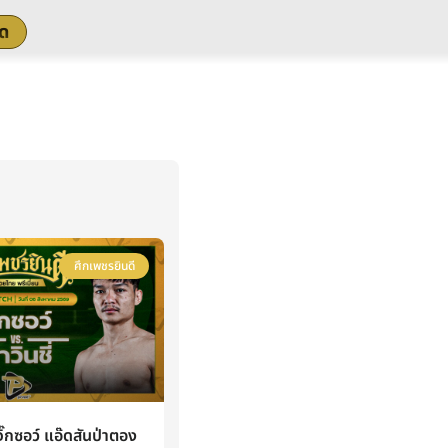
สด
ศึกเพชรยินดี
กซอว์ แอ๊ดสันป่าตอง