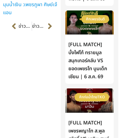
มุมน้ำเงิน :เพชรภูผา ศิษย์เจ้
แอน
ศึกเพชรยินดี
Prev
Next
ข่าวก่อนหน้า
ข่าวต่อไป
[FULL MATCH]
บั้งไฟโก้ ทรายมูล
สนุกเกอร์คลับ VS
ยอดเพชรโท บูมเด็ก
เซียน | 6 ส.ค. 69
ศึกท่อน้ำไทยTKO
[FULL MATCH]
เพชรพญาไท ส.พูล