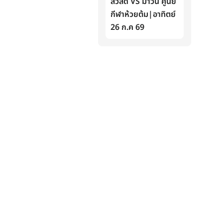
สวัสดิ์ VS มาวิน ศูนย์
กีฬาห้วยต้ม|อาทิตย์
26 ก.ค 69