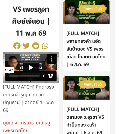
VS เพชรภูผา
ศึกเพชรยินดี
ศิษย์เจ้แอน |
11 พ.ค 69
[FULL MATCH]
พลายทองคำ แอ๊ด
สันป่าตอง VS เพชร
เดือด โกลิตะมวยไทย
| 6 ส.ค. 69
ศึกเพชรยินดี
[FULL MATCH] ศึกดาวรุ่ง
เกียรติจำรูญ เวทีมวย
ปทุมธานี | อาทิตย์ 11 พ.ค
[FULL MATCH]
69
ฉลามชล ว.อุรชา VS
มุมแดง : ศรนารายณ์ ธนู
กำปั้นทอง ช.ห้า
เพชรมวยไทย
พยัคฆ์ | 6 ส.ค. 69