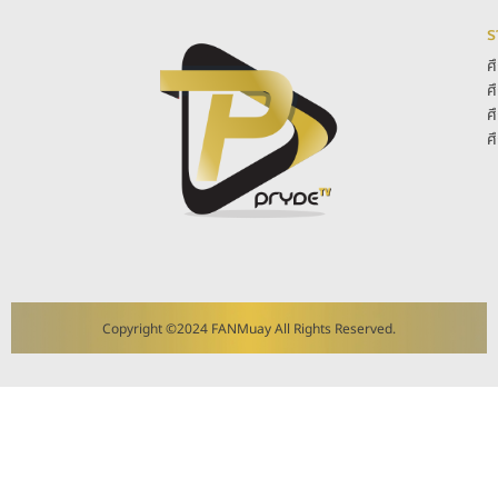
ร
ศ
ศ
ศ
ศ
Copyright ©2024 FANMuay All Rights Reserved.