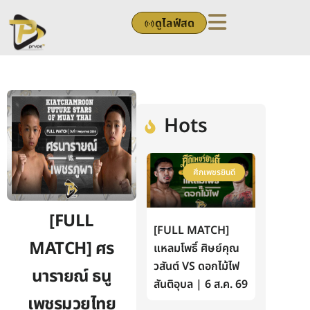
Skip
ดูไลฟ์สด
to
content
Hots
ศึกเพชรยินดี
[FULL
[FULL MATCH]
MATCH] ศร
แหลมโพธิ์ ศิษย์คุณ
วสันต์ VS ดอกไม้ไฟ
นารายณ์ ธนู
สันติอุบล | 6 ส.ค. 69
เพชรมวยไทย